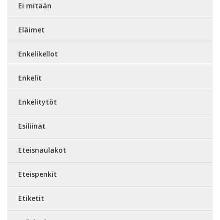
Ei mitään
Eläimet
Enkelikellot
Enkelit
Enkelitytöt
Esiliinat
Eteisnaulakot
Eteispenkit
Etiketit