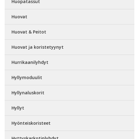
Huopatassut
Huovat
Huovat & Peitot
Huovat ja koristetyynyt
Hurrikaanilyhdyt
Hyllymoduulit
Hyllynaluskorit
Hyllyt
Hyönteiskoristeet
Hyttyskarkotinlyhdyt