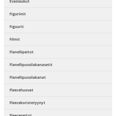
Eväslaukut
Figuriinit
Figuurit
Filmit
Flanellipeitot
Flanellipussilakanasetit
Flanellipussilakanat
Fleecehuovat
Fleecekoristetyynyt
Fleecepeitot