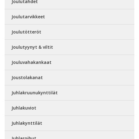
Joulutähdet
Joulutarvikkeet
Joulutötteröt
Joulutyynyt & viltit
Jouluvahakankaat
Joustolakanat
Juhlakruunukynttilät
Juhlakuviot
Juhlakynttilät
Juhlaroihut