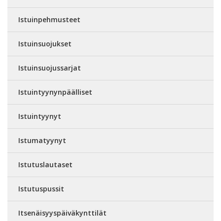
Istuinpehmusteet
Istuinsuojukset
Istuinsuojussarjat
Istuintyynynpäälliset
Istuintyynyt
Istumatyynyt
Istutuslautaset
Istutuspussit
Itsenäisyyspäiväkynttilät