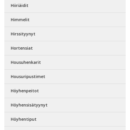
Hiiriäidit
Himmelit
Hirssityynyt
Hortensiat
Housuhenkarit
Housuripustimet
Höyhenpeitot
Höyhensisätyynyt
Höyhentiput