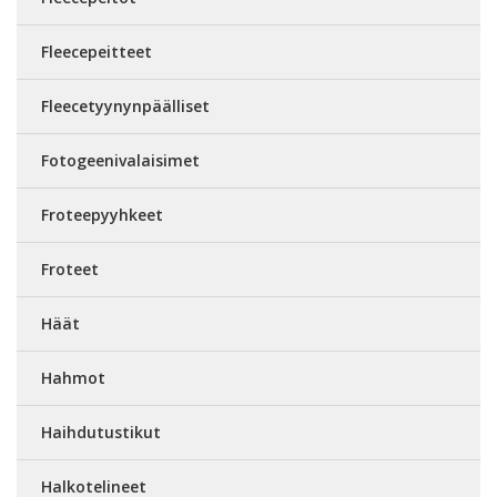
Fleecepeitteet
Fleecetyynynpäälliset
Fotogeenivalaisimet
Froteepyyhkeet
Froteet
Häät
Hahmot
Haihdutustikut
Halkotelineet