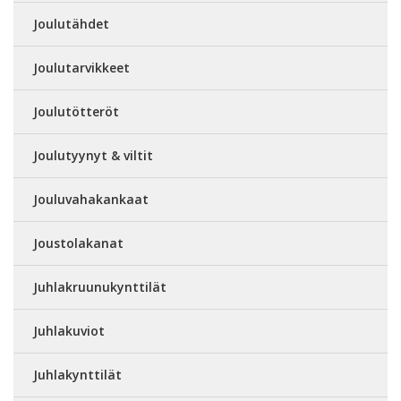
Joulutähdet
Joulutarvikkeet
Joulutötteröt
Joulutyynyt & viltit
Jouluvahakankaat
Joustolakanat
Juhlakruunukynttilät
Juhlakuviot
Juhlakynttilät