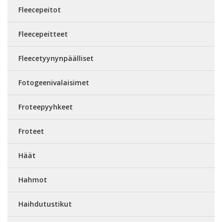
Fleecepeitot
Fleecepeitteet
Fleecetyynynpäälliset
Fotogeenivalaisimet
Froteepyyhkeet
Froteet
Häät
Hahmot
Haihdutustikut