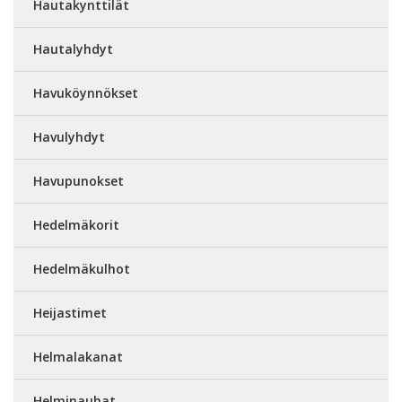
Hautakynttilät
Hautalyhdyt
Havuköynnökset
Havulyhdyt
Havupunokset
Hedelmäkorit
Hedelmäkulhot
Heijastimet
Helmalakanat
Helminauhat