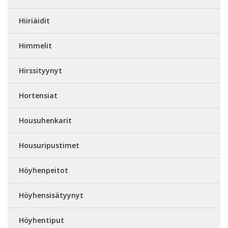
Hiiriäidit
Himmelit
Hirssityynyt
Hortensiat
Housuhenkarit
Housuripustimet
Höyhenpeitot
Höyhensisätyynyt
Höyhentiput