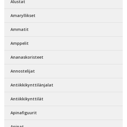
Alustat
Amaryllikset
Ammatit
Amppelit
Ananaskoristeet
Annostelijat
Antiikkikynttilänjalat
Antiikkikynttilät
Apinafiguurit
Apinat