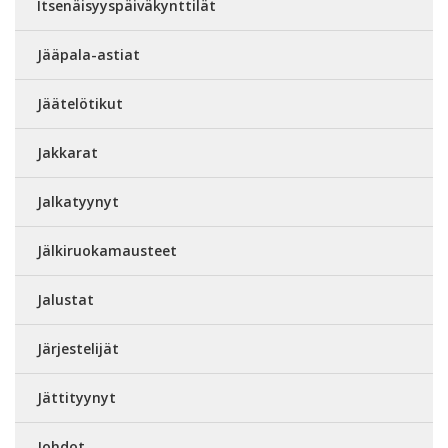
Itsenäisyyspäiväkynttilät
Jääpala-astiat
Jäätelötikut
Jakkarat
Jalkatyynyt
Jälkiruokamausteet
Jalustat
Järjestelijät
Jättityynyt
Johdot