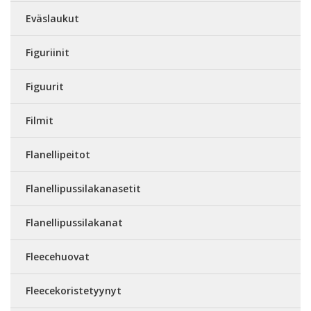
Eväslaukut
Figuriinit
Figuurit
Filmit
Flanellipeitot
Flanellipussilakanasetit
Flanellipussilakanat
Fleecehuovat
Fleecekoristetyynyt