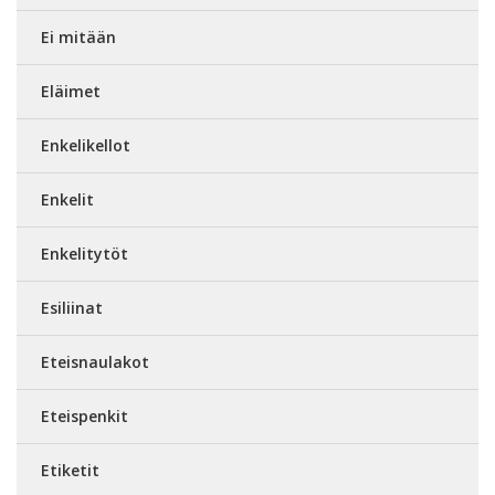
Ei mitään
Eläimet
Enkelikellot
Enkelit
Enkelitytöt
Esiliinat
Eteisnaulakot
Eteispenkit
Etiketit