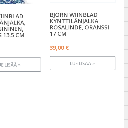
BJÖRN WIINBLAD
IINBLAD
KYNTTILÄNJALKA
ÄNJALKA,
ROSALINDE, ORANSSI
 SININEN,
17 CM
 13,5 CM
39,00
€
LUE LISÄÄ »
UE LISÄÄ »