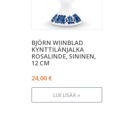
BJÖRN WIINBLAD
KYNTTILÄNJALKA
ROSALINDE, SININEN,
12 CM
24,00
€
LUE LISÄÄ »