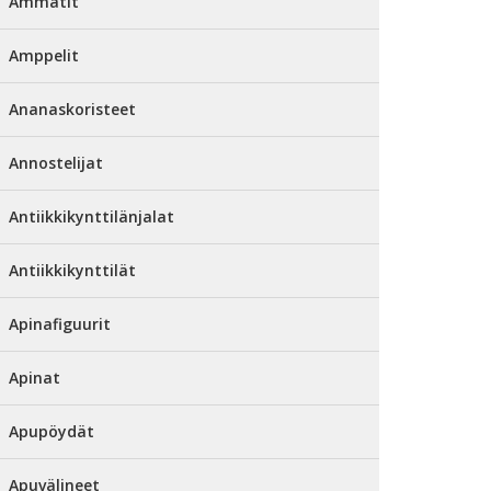
Ammatit
Amppelit
Ananaskoristeet
Annostelijat
Antiikkikynttilänjalat
Antiikkikynttilät
Apinafiguurit
Apinat
Apupöydät
Apuvälineet