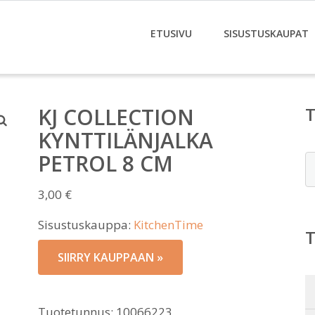
ETUSIVU
SISUSTUSKAUPAT
KJ COLLECTION
KYNTTILÄNJALKA
PETROL 8 CM
E
3,00
€
Sisustuskauppa:
KitchenTime
SIIRRY KAUPPAAN »
Tuotetunnus:
10066223