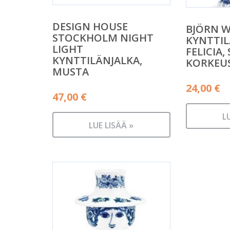
DESIGN HOUSE
BJÖRN W
STOCKHOLM NIGHT
KYNTTIL
LIGHT
FELICIA,
KYNTTILÄNJALKA,
KORKEUS
MUSTA
24,00
€
47,00
€
L
LUE LISÄÄ »