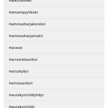
Halkotelineet
Hamampyyhkeet
Hammasharjakotelot
Hammasharjamukit
Haravat
Harrastelaatikot
Hattuhyllyt
Hattulaatikot
Hautakynttilälyhdyt
Hautakynttilät