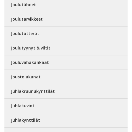
Joulutähdet
Joulutarvikkeet
Joulutötteröt
Joulutyynyt & viltit
Jouluvahakankaat
Joustolakanat
Juhlakruunukynttilät
Juhlakuviot
Juhlakynttilät