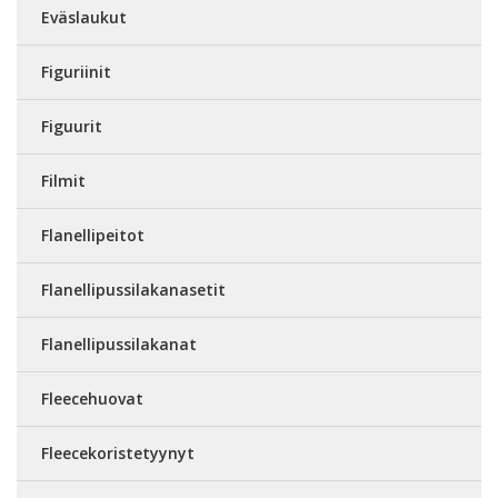
Eväslaukut
Figuriinit
Figuurit
Filmit
Flanellipeitot
Flanellipussilakanasetit
Flanellipussilakanat
Fleecehuovat
Fleecekoristetyynyt