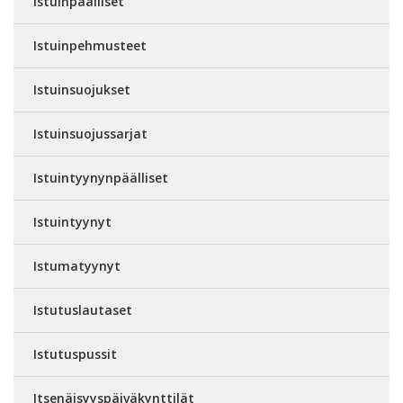
Istuinpäälliset
Istuinpehmusteet
Istuinsuojukset
Istuinsuojussarjat
Istuintyynynpäälliset
Istuintyynyt
Istumatyynyt
Istutuslautaset
Istutuspussit
Itsenäisyyspäiväkynttilät