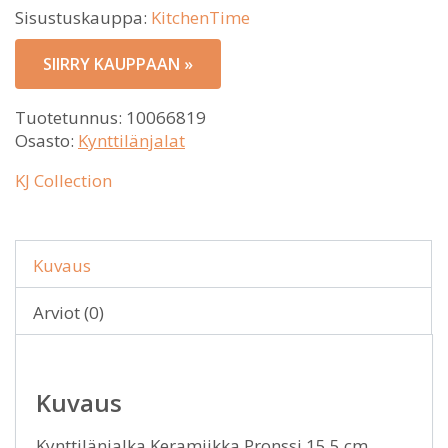
Sisustuskauppa:
KitchenTime
SIIRRY KAUPPAAN »
Tuotetunnus:
10066819
Osasto:
Kynttilänjalat
KJ Collection
Kuvaus
Arviot (0)
Kuvaus
Kynttilänjalka Keramiikka Pronssi 15,5 cm