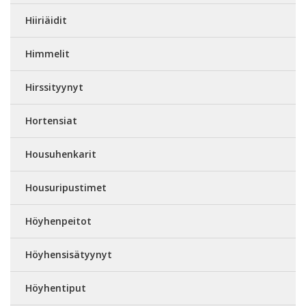
Hiiriäidit
Himmelit
Hirssityynyt
Hortensiat
Housuhenkarit
Housuripustimet
Höyhenpeitot
Höyhensisätyynyt
Höyhentiput