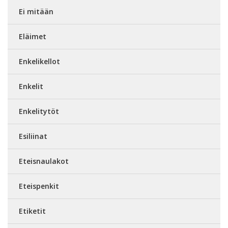
Ei mitään
Eläimet
Enkelikellot
Enkelit
Enkelitytöt
Esiliinat
Eteisnaulakot
Eteispenkit
Etiketit