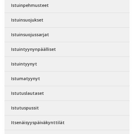
Istuinpehmusteet
Istuinsuojukset
Istuinsuojussarjat
Istuintyynynpäälliset
Istuintyynyt
Istumatyynyt
Istutuslautaset
Istutuspussit
Itsenäisyyspäiväkynttilät