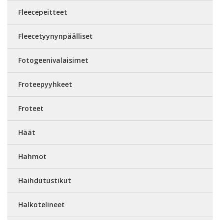
Fleecepeitteet
Fleecetyynynpäälliset
Fotogeenivalaisimet
Froteepyyhkeet
Froteet
Häät
Hahmot
Haihdutustikut
Halkotelineet