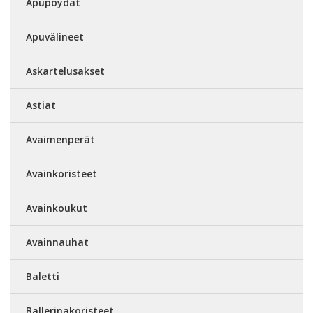
Apupöydät
Apuvälineet
Askartelusakset
Astiat
Avaimenperät
Avainkoristeet
Avainkoukut
Avainnauhat
Baletti
Ballerinakoristeet