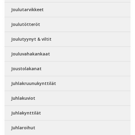
Joulutarvikkeet
Joulutötteröt
Joulutyynyt & viltit
Jouluvahakankaat
Joustolakanat
Juhlakruunukynttilät
Juhlakuviot
Juhlakynttilät
Juhlaroihut