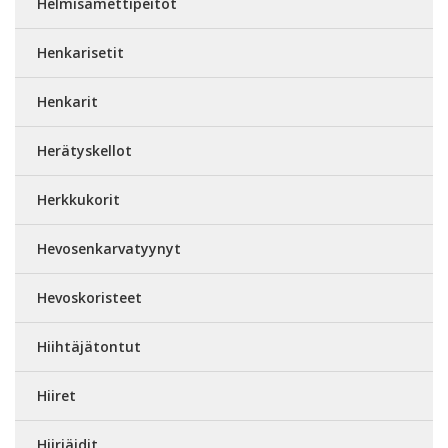
Helmisamettipeitot
Henkarisetit
Henkarit
Herätyskellot
Herkkukorit
Hevosenkarvatyynyt
Hevoskoristeet
Hiihtäjätontut
Hiiret
Hiiriäidit