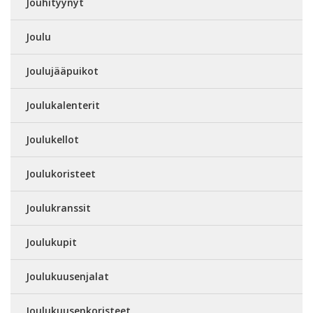
Jouhityynyt
Joulu
Joulujääpuikot
Joulukalenterit
Joulukellot
Joulukoristeet
Joulukranssit
Joulukupit
Joulukuusenjalat
Joulukuusenkoristeet