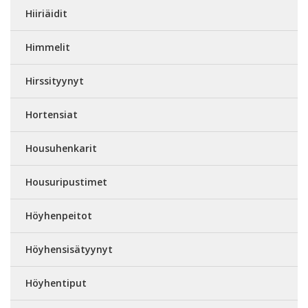
Hiiriäidit
Himmelit
Hirssityynyt
Hortensiat
Housuhenkarit
Housuripustimet
Höyhenpeitot
Höyhensisätyynyt
Höyhentiput