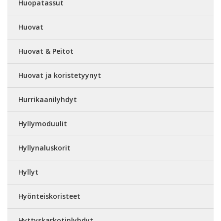
Huopatassut
Huovat
Huovat & Peitot
Huovat ja koristetyynyt
Hurrikaanilyhdyt
Hyllymoduulit
Hyllynaluskorit
Hyllyt
Hyönteiskoristeet
Hyttyskarkotinlyhdyt