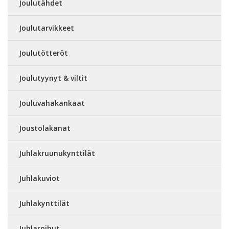
Joulutähdet
Joulutarvikkeet
Joulutötteröt
Joulutyynyt & viltit
Jouluvahakankaat
Joustolakanat
Juhlakruunukynttilät
Juhlakuviot
Juhlakynttilät
Juhlaroihut