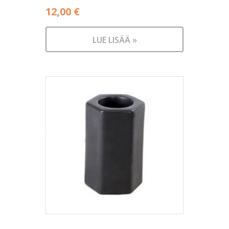
12,00
€
LUE LISÄÄ »