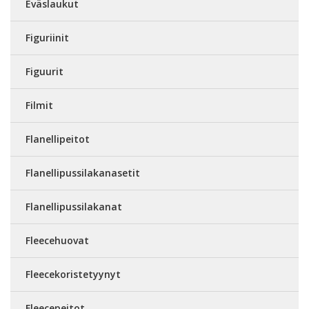
Eväslaukut
Figuriinit
Figuurit
Filmit
Flanellipeitot
Flanellipussilakanasetit
Flanellipussilakanat
Fleecehuovat
Fleecekoristetyynyt
Fleecepeitot