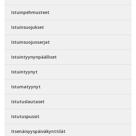
Istuinpehmusteet
Istuinsuojukset
Istuinsuojussarjat
Istuintyynynpäälliset
Istuintyynyt
Istumatyynyt
Istutuslautaset
Istutuspussit
Itsenäisyyspäiväkynttilät