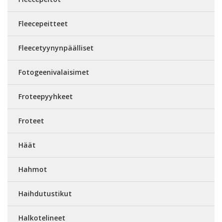
Fleecepeitteet
Fleecetyynynpäälliset
Fotogeenivalaisimet
Froteepyyhkeet
Froteet
Häät
Hahmot
Haihdutustikut
Halkotelineet