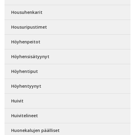
Housuhenkarit
Housuripustimet
Höyhenpeitot
Höyhensisätyynyt
Höyhentiput
Höyhentyynyt
Huivit
Huivitelineet
Huonekalujen päälliset