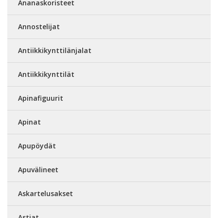
Ananaskoristeet
Annostelijat
Antiikkikynttilänjalat
Antiikkikynttilät
Apinafiguurit
Apinat
Apupöydät
Apuvälineet
Askartelusakset
Astiat