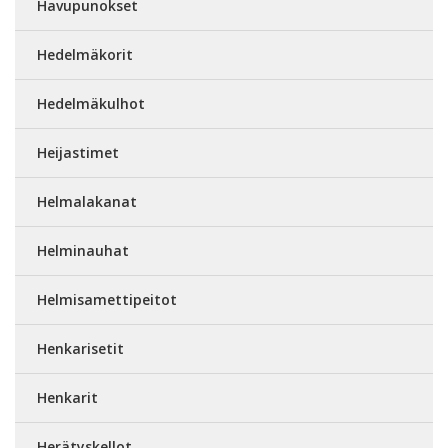
Havupunokset
Hedelmäkorit
Hedelmäkulhot
Heijastimet
Helmalakanat
Helminauhat
Helmisamettipeitot
Henkarisetit
Henkarit
Herätyskellot