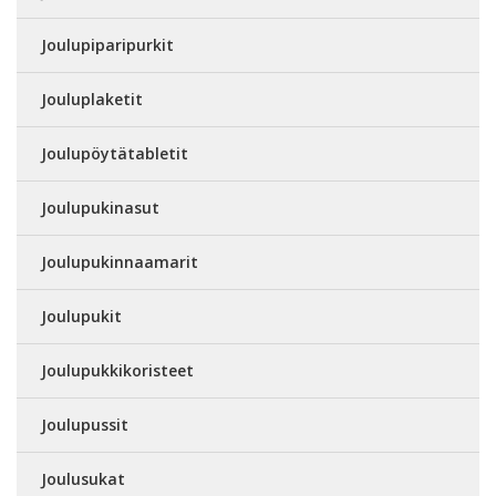
Joulupiparipurkit
Jouluplaketit
Joulupöytätabletit
Joulupukinasut
Joulupukinnaamarit
Joulupukit
Joulupukkikoristeet
Joulupussit
Joulusukat