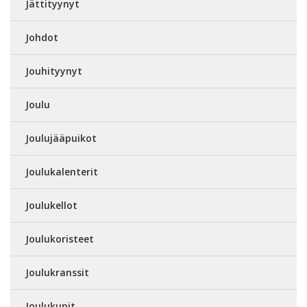
Jättityynyt
Johdot
Jouhityynyt
Joulu
Joulujääpuikot
Joulukalenterit
Joulukellot
Joulukoristeet
Joulukranssit
Joulukupit