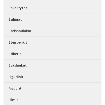
Enkelitytöt
Esiliinat
Eteisnaulakot
Eteispenkit
Etiketit
Eväslaukut
Figuriinit
Figuurit
Filmit