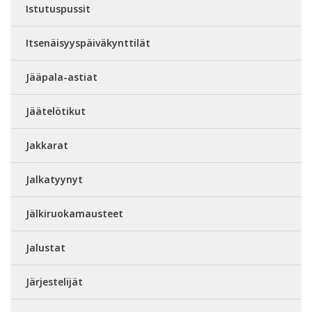
Istutuspussit
Itsenäisyyspäiväkynttilät
Jääpala-astiat
Jäätelötikut
Jakkarat
Jalkatyynyt
Jälkiruokamausteet
Jalustat
Järjestelijät