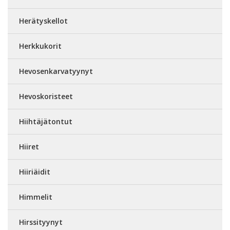
Herätyskellot
Herkkukorit
Hevosenkarvatyynyt
Hevoskoristeet
Hiihtäjätontut
Hiiret
Hiiriäidit
Himmelit
Hirssityynyt