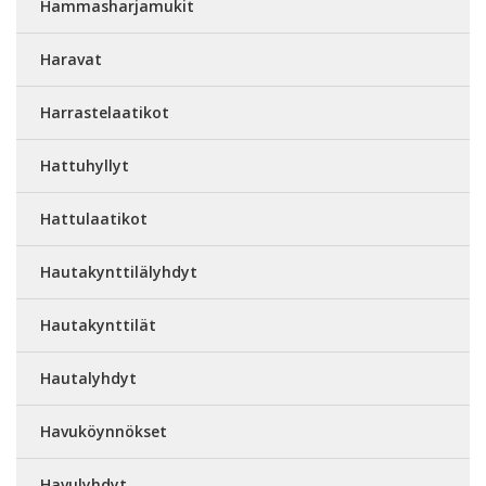
Hammasharjamukit
Haravat
Harrastelaatikot
Hattuhyllyt
Hattulaatikot
Hautakynttilälyhdyt
Hautakynttilät
Hautalyhdyt
Havuköynnökset
Havulyhdyt