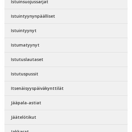
Istuinsuojussarjat
Istuintyynynpäälliset
Istuintyynyt
Istumatyynyt
Istutuslautaset
Istutuspussit
Itsenäisyyspäiväkynttilät
Jääpala-astiat
Jäätelötikut
Jakkarat