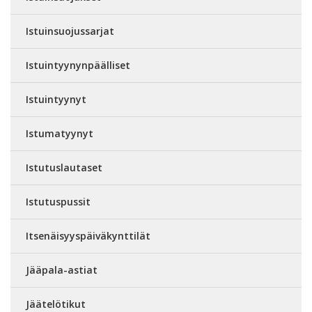
Istuinsuojussarjat
Istuintyynynpäälliset
Istuintyynyt
Istumatyynyt
Istutuslautaset
Istutuspussit
Itsenäisyyspäiväkynttilät
Jääpala-astiat
Jäätelötikut