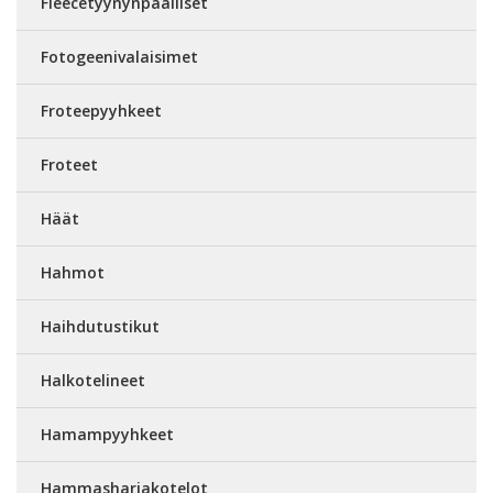
Fleecetyynynpäälliset
Fotogeenivalaisimet
Froteepyyhkeet
Froteet
Häät
Hahmot
Haihdutustikut
Halkotelineet
Hamampyyhkeet
Hammasharjakotelot