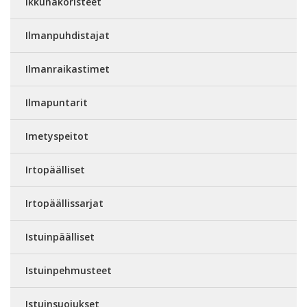
Ikkunakoristeet
Ilmanpuhdistajat
Ilmanraikastimet
Ilmapuntarit
Imetyspeitot
Irtopäälliset
Irtopäällissarjat
Istuinpäälliset
Istuinpehmusteet
Istuinsuojukset