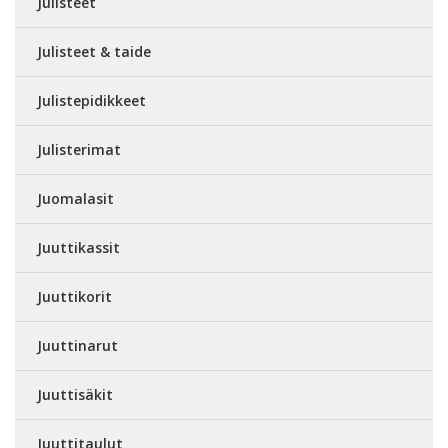
Julisteet
Julisteet & taide
Julistepidikkeet
Julisterimat
Juomalasit
Juuttikassit
Juuttikorit
Juuttinarut
Juuttisäkit
Juuttitaulut