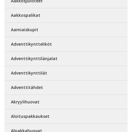
Aakkosjulisteet
Aakkospalikat
Aamiaiskupit
Adventtikyntteliköt
Adventtikynttilänjalat
Adventtikynttilät
Adventtitähdet
Akryylihuovat
Aloituspakkaukset
Alpakkahuovat