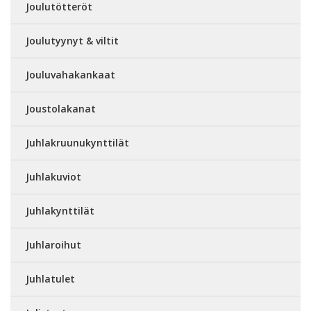
Joulutötteröt
Joulutyynyt & viltit
Jouluvahakankaat
Joustolakanat
Juhlakruunukynttilät
Juhlakuviot
Juhlakynttilät
Juhlaroihut
Juhlatulet