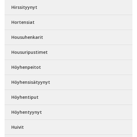
Hirssityynyt
Hortensiat
Housuhenkarit
Housuripustimet
Höyhenpeitot
Höyhensisätyynyt
Höyhentiput
Höyhentyynyt
Huivit