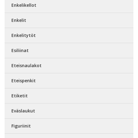
Enkelikellot
Enkelit
Enkelitytöt
Esiliinat
Eteisnaulakot
Eteispenkit
Etiketit
Eväslaukut
Figuriinit