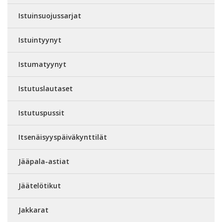
Istuinsuojussarjat
Istuintyynyt
Istumatyynyt
Istutuslautaset
Istutuspussit
Itsenäisyyspäiväkynttilät
Jääpala-astiat
Jäätelötikut
Jakkarat