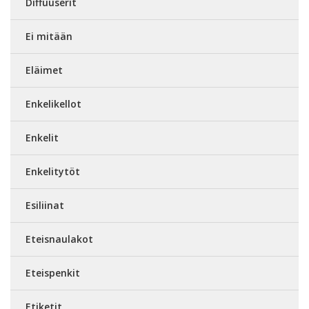
Diffuuserit
Ei mitään
Eläimet
Enkelikellot
Enkelit
Enkelitytöt
Esiliinat
Eteisnaulakot
Eteispenkit
Etiketit