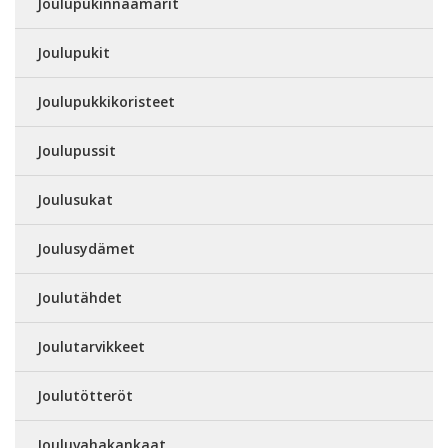
Joulupukinnaamarit
Joulupukit
Joulupukkikoristeet
Joulupussit
Joulusukat
Joulusydämet
Joulutähdet
Joulutarvikkeet
Joulutötteröt
Jouluvahakankaat