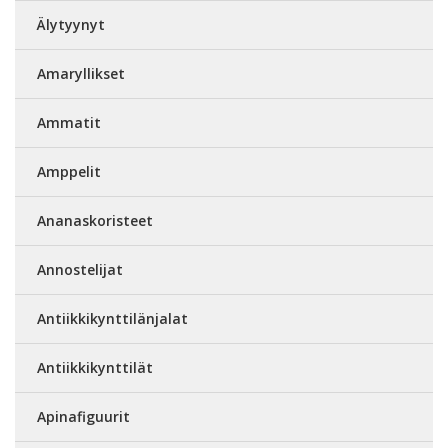
Älytyynyt
Amaryllikset
Ammatit
Amppelit
Ananaskoristeet
Annostelijat
Antiikkikynttilänjalat
Antiikkikynttilät
Apinafiguurit