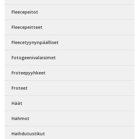
Fleecepeitot
Fleecepeitteet
Fleecetyynynpäälliset
Fotogeenivalaisimet
Froteepyyhkeet
Froteet
Häät
Hahmot
Haihdutustikut