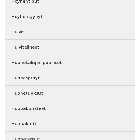
Höyhentiput
Höyhentyynyt
Huivit
Huivitelineet
Huonekalujen päälliset
Huonesprayt
Huonetuoksut
Huopakoristeet
Huopakorit
Huopatassut