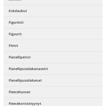
Eväslaukut
Figuriinit
Figuurit
Filmit
Flanellipeitot
Flanellipussilakanasetit
Flanellipussilakanat
Fleecehuovat
Fleecekoristetyynyt