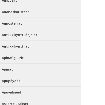
Amppelit
Ananaskoristeet
Annostelijat
Antiikkikynttilänjalat
Antiikkikynttilät
Apinafiguurit
Apinat
Apupöydät
Apuvälineet
Askartelusakset