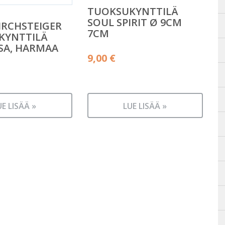
TUOKSUKYNTTILÄ
SOUL SPIRIT Ø 9CM
IRCHSTEIGER
7CM
KYNTTILÄ
SA, HARMAA
9,00
€
UE LISÄÄ »
LUE LISÄÄ »