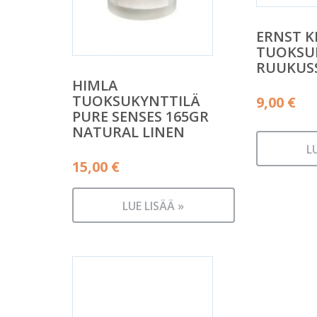
ERNST K
TUOKSU
RUUKUS
HIMLA
TUOKSUKYNTTILÄ
9,00
€
PURE SENSES 165GR
NATURAL LINEN
L
15,00
€
LUE LISÄÄ »