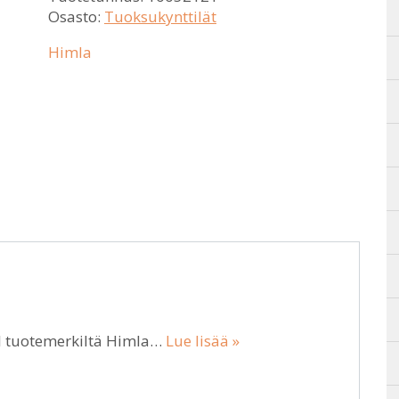
Osasto:
Tuoksukynttilät
Himla
l tuotemerkiltä Himla…
Lue lisää »