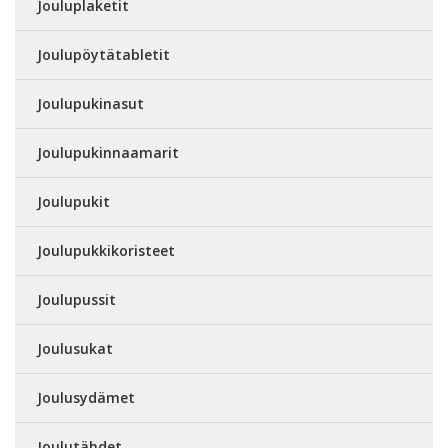
Jouluplaketit
Joulupöytätabletit
Joulupukinasut
Joulupukinnaamarit
Joulupukit
Joulupukkikoristeet
Joulupussit
Joulusukat
Joulusydämet
Joulutähdet