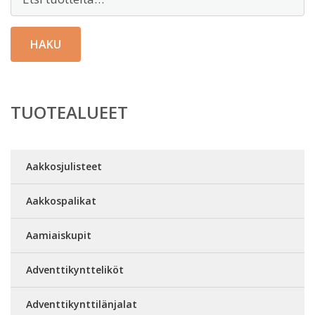
HAKU
TUOTEALUEET
Aakkosjulisteet
Aakkospalikat
Aamiaiskupit
Adventtikyntteliköt
Adventtikynttilänjalat