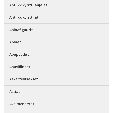
Antiikkikynttilänjalat
Antiikkikynttilät
Apinafiguurit
Apinat
Apupöydät
Apuvälineet
Askartelusakset
Astiat
Avaimenperät