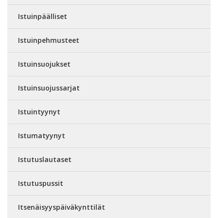
Istuinpäälliset
Istuinpehmusteet
Istuinsuojukset
Istuinsuojussarjat
Istuintyynyt
Istumatyynyt
Istutuslautaset
Istutuspussit
Itsenäisyyspäiväkynttilät