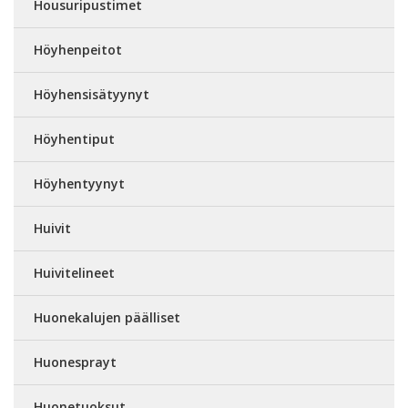
Housuripustimet
Höyhenpeitot
Höyhensisätyynyt
Höyhentiput
Höyhentyynyt
Huivit
Huivitelineet
Huonekalujen päälliset
Huonesprayt
Huonetuoksut