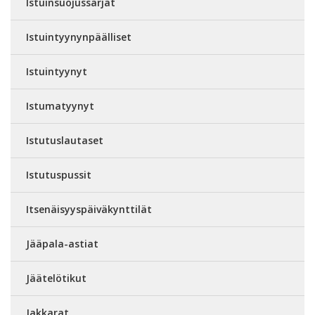
Istuinsuojussarjat
Istuintyynynpäälliset
Istuintyynyt
Istumatyynyt
Istutuslautaset
Istutuspussit
Itsenäisyyspäiväkynttilät
Jääpala-astiat
Jäätelötikut
Jakkarat