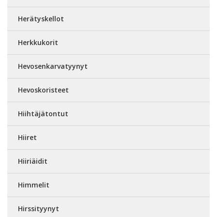
Herätyskellot
Herkkukorit
Hevosenkarvatyynyt
Hevoskoristeet
Hiihtäjätontut
Hiiret
Hiiriäidit
Himmelit
Hirssityynyt