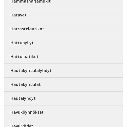
Hammasharjamukit
Haravat
Harrastelaatikot
Hattuhyllyt
Hattulaatikot
Hautakynttilälyhdyt
Hautakynttilät
Hautalyhdyt
Havuköynnökset
Havulyhdyt