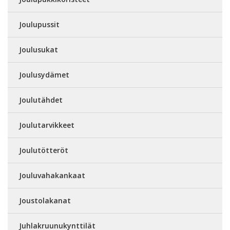
Joulupussit
Joulusukat
Joulusydämet
Joulutähdet
Joulutarvikkeet
Joulutötteröt
Jouluvahakankaat
Joustolakanat
Juhlakruunukynttilät