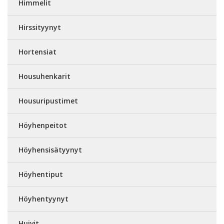
Himmelit
Hirssityynyt
Hortensiat
Housuhenkarit
Housuripustimet
Höyhenpeitot
Höyhensisätyynyt
Höyhentiput
Höyhentyynyt
Huivit