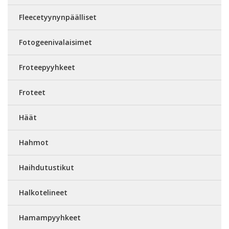
Fleecetyynynpäälliset
Fotogeenivalaisimet
Froteepyyhkeet
Froteet
Häät
Hahmot
Haihdutustikut
Halkotelineet
Hamampyyhkeet