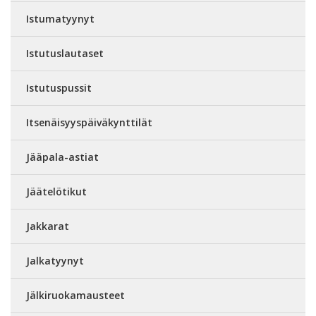
Istumatyynyt
Istutuslautaset
Istutuspussit
Itsenäisyyspäiväkynttilät
Jääpala-astiat
Jäätelötikut
Jakkarat
Jalkatyynyt
Jälkiruokamausteet