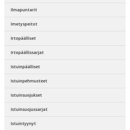
Ilmapuntarit
Imetyspeitot
Irtopäälliset
Irtopäällissarjat
Istuinpäälliset
Istuinpehmusteet
Istuinsuojukset
Istuinsuojussarjat
Istuintyynyt