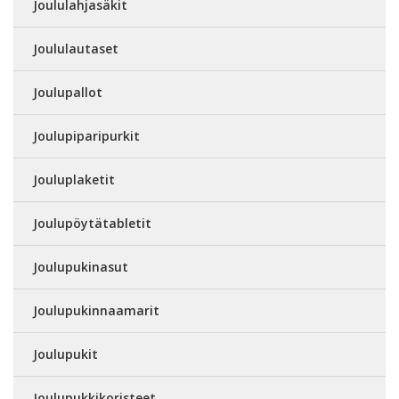
Joululahjasäkit
Joululautaset
Joulupallot
Joulupiparipurkit
Jouluplaketit
Joulupöytätabletit
Joulupukinasut
Joulupukinnaamarit
Joulupukit
Joulupukkikoristeet