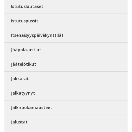
Istutuslautaset
Istutuspussit
Itsenäisyyspäiväkynttilät
Jääpala-astiat
Jäätelötikut
Jakkarat
Jalkatyynyt
Jälkiruokamausteet
Jalustat