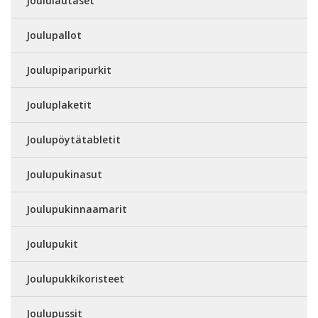
Joululautaset
Joulupallot
Joulupiparipurkit
Jouluplaketit
Joulupöytätabletit
Joulupukinasut
Joulupukinnaamarit
Joulupukit
Joulupukkikoristeet
Joulupussit