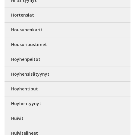
Hirssityynyt
Hortensiat
Housuhenkarit
Housuripustimet
Höyhenpeitot
Höyhensisätyynyt
Höyhentiput
Höyhentyynyt
Huivit
Huivitelineet