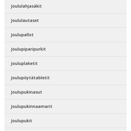
Joululahjasäkit
Joululautaset
Joulupallot
Joulupiparipurkit
Jouluplaketit
Joulupöytätabletit
Joulupukinasut
Joulupukinnaamarit
Joulupukit