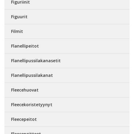
Figuriinit
Figuurit
Filmit
Flanellipeitot
Flanellipussilakanasetit
Flanellipussilakanat
Fleecehuovat
Fleecekoristetyynyt
Fleecepeitot
Fleecepeitteet