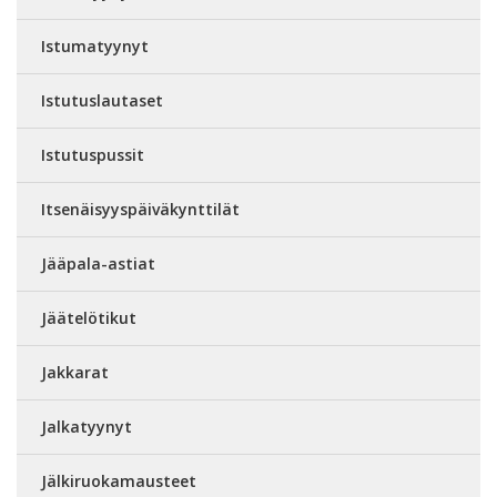
Istumatyynyt
Istutuslautaset
Istutuspussit
Itsenäisyyspäiväkynttilät
Jääpala-astiat
Jäätelötikut
Jakkarat
Jalkatyynyt
Jälkiruokamausteet