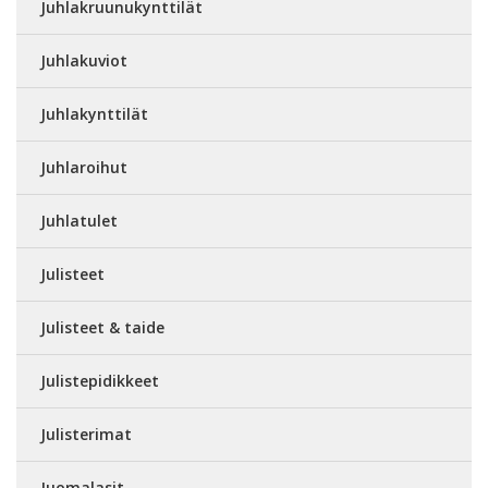
Juhlakruunukynttilät
Juhlakuviot
Juhlakynttilät
Juhlaroihut
Juhlatulet
Julisteet
Julisteet & taide
Julistepidikkeet
Julisterimat
Juomalasit