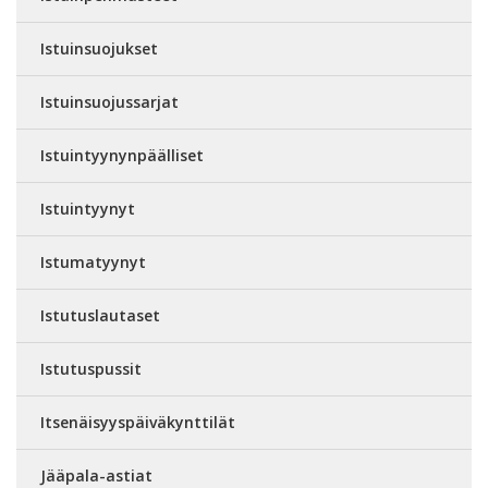
Istuinsuojukset
Istuinsuojussarjat
Istuintyynynpäälliset
Istuintyynyt
Istumatyynyt
Istutuslautaset
Istutuspussit
Itsenäisyyspäiväkynttilät
Jääpala-astiat