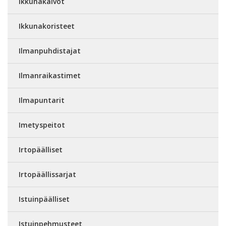
Ikkunakalvot
Ikkunakoristeet
Ilmanpuhdistajat
Ilmanraikastimet
Ilmapuntarit
Imetyspeitot
Irtopäälliset
Irtopäällissarjat
Istuinpäälliset
Istuinpehmusteet