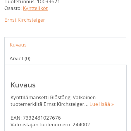
Tuotetunnus:
10033621
Osasto:
Kyntteliköt
Ernst Kirchsteiger
Kuvaus
Arviot (0)
Kuvaus
Kynttilämansetti Blåstång, Valkoinen
tuotemerkiltä Ernst Kirchsteiger…
Lue lisää »
EAN: 7332481027676
Valmistajan tuotenumero: 244002