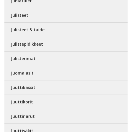
Juhlatulet
Julisteet
Julisteet & taide
Julistepidikkeet
Julisterimat
Juomalasit
Juuttikassit
Juuttikorit
Juuttinarut
Juuttisäkit