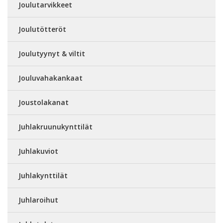
Joulutarvikkeet
Joulutötteröt
Joulutyynyt & viltit
Jouluvahakankaat
Joustolakanat
Juhlakruunukynttilät
Juhlakuviot
Juhlakynttilät
Juhlaroihut