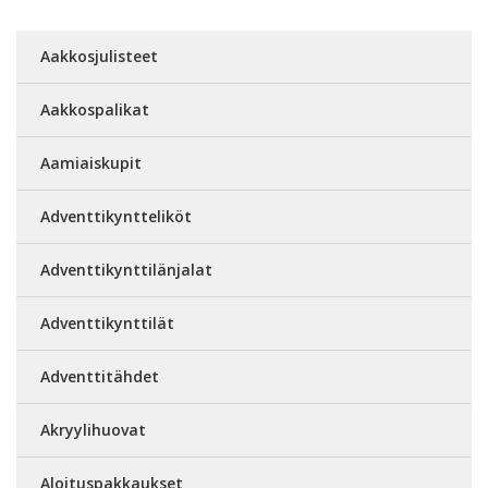
Aakkosjulisteet
Aakkospalikat
Aamiaiskupit
Adventtikyntteliköt
Adventtikynttilänjalat
Adventtikynttilät
Adventtitähdet
Akryylihuovat
Aloituspakkaukset