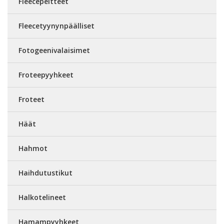
Fleecepeitteet
Fleecetyynynpäälliset
Fotogeenivalaisimet
Froteepyyhkeet
Froteet
Häät
Hahmot
Haihdutustikut
Halkotelineet
Hamampyyhkeet