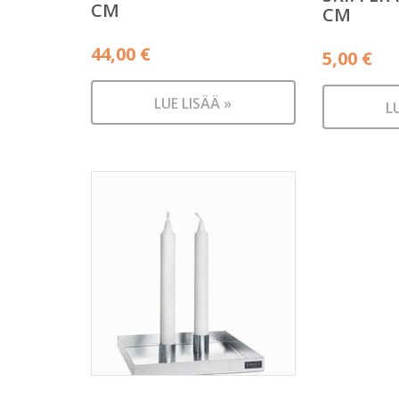
CM
CM
44,00
€
5,00
€
LUE LISÄÄ »
L