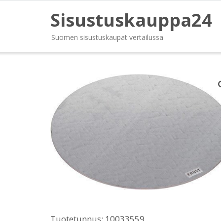
Sisustuskauppa24
Suomen sisustuskaupat vertailussa
Tuotetunnus:
10033559