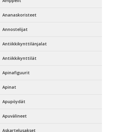
Amppelit
Ananaskoristeet
Annostelijat
Antiikkikynttilänjalat
Antiikkikynttilät
Apinafiguurit
Apinat
Apupöydät
Apuvälineet
Askartelusakset