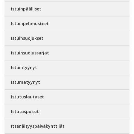
Istuinpäälliset
Istuinpehmusteet
Istuinsuojukset
Istuinsuojussarjat
Istuintyynyt
Istumatyynyt
Istutuslautaset
Istutuspussit
Itsenäisyyspäiväkynttilät