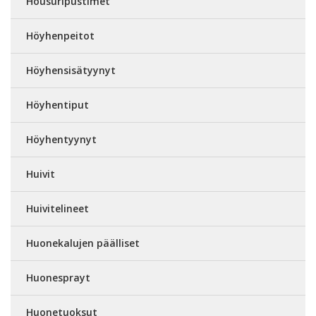
Housuripustimet
Höyhenpeitot
Höyhensisätyynyt
Höyhentiput
Höyhentyynyt
Huivit
Huivitelineet
Huonekalujen päälliset
Huonesprayt
Huonetuoksut