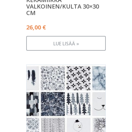
VALKOINEN/KULTA 30×30
CM
26,00
€
LUE LISÄÄ »