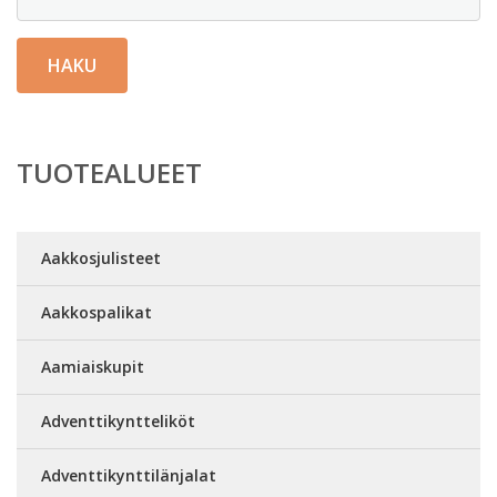
HAKU
TUOTEALUEET
Aakkosjulisteet
Aakkospalikat
Aamiaiskupit
Adventtikyntteliköt
Adventtikynttilänjalat