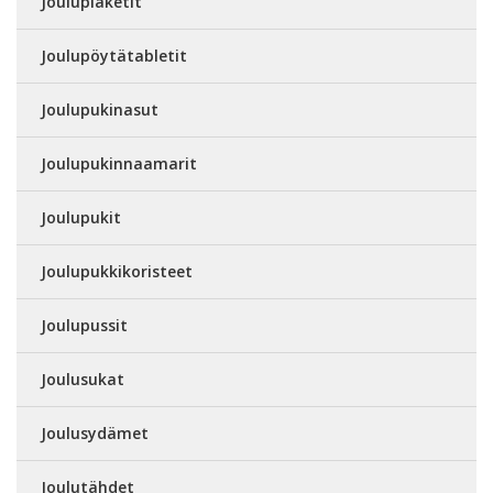
Jouluplaketit
Joulupöytätabletit
Joulupukinasut
Joulupukinnaamarit
Joulupukit
Joulupukkikoristeet
Joulupussit
Joulusukat
Joulusydämet
Joulutähdet