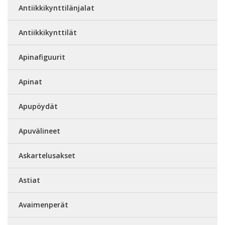
Antiikkikynttilänjalat
Antiikkikynttilät
Apinafiguurit
Apinat
Apupöydät
Apuvälineet
Askartelusakset
Astiat
Avaimenperät