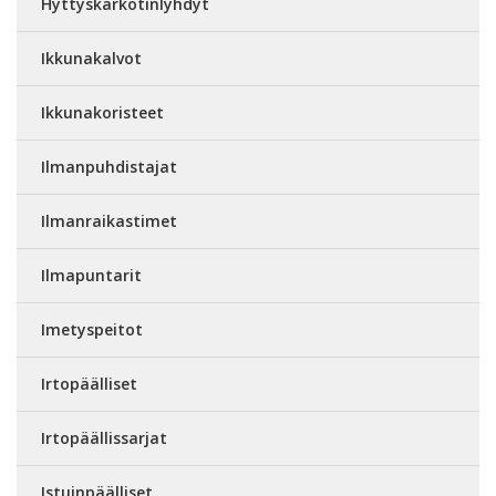
Hyttyskarkotinlyhdyt
Ikkunakalvot
Ikkunakoristeet
Ilmanpuhdistajat
Ilmanraikastimet
Ilmapuntarit
Imetyspeitot
Irtopäälliset
Irtopäällissarjat
Istuinpäälliset