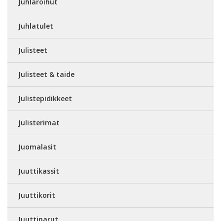
Juhlaroihut
Juhlatulet
Julisteet
Julisteet & taide
Julistepidikkeet
Julisterimat
Juomalasit
Juuttikassit
Juuttikorit
Juuttinarut