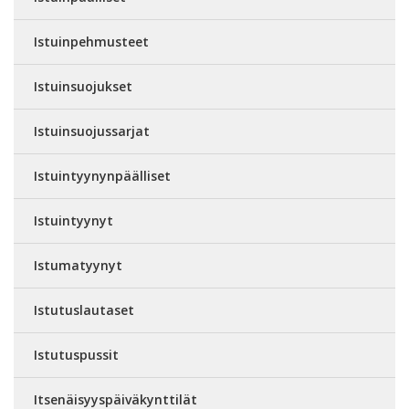
Istuinpehmusteet
Istuinsuojukset
Istuinsuojussarjat
Istuintyynynpäälliset
Istuintyynyt
Istumatyynyt
Istutuslautaset
Istutuspussit
Itsenäisyyspäiväkynttilät