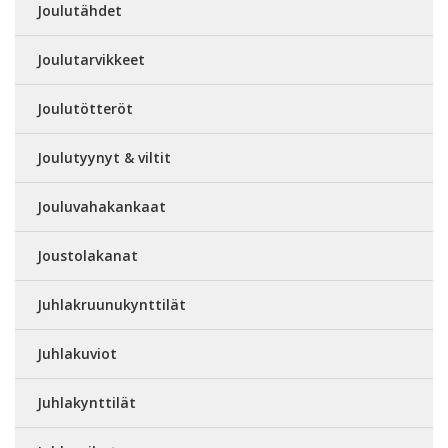
Joulutähdet
Joulutarvikkeet
Joulutötteröt
Joulutyynyt & viltit
Jouluvahakankaat
Joustolakanat
Juhlakruunukynttilät
Juhlakuviot
Juhlakynttilät