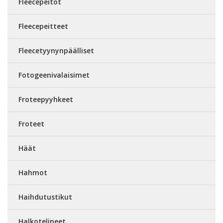
Fleecepeitot
Fleecepeitteet
Fleecetyynynpäälliset
Fotogeenivalaisimet
Froteepyyhkeet
Froteet
Häät
Hahmot
Haihdutustikut
Halkotelineet