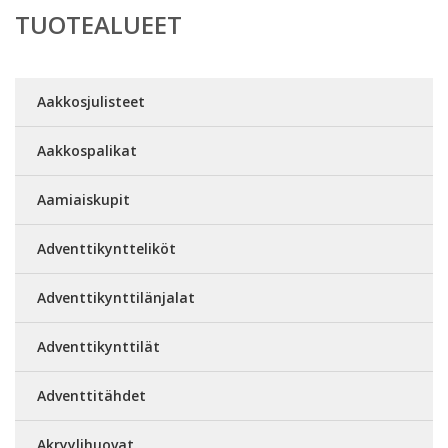
TUOTEALUEET
Aakkosjulisteet
Aakkospalikat
Aamiaiskupit
Adventtikyntteliköt
Adventtikynttilänjalat
Adventtikynttilät
Adventtitähdet
Akryylihuovat