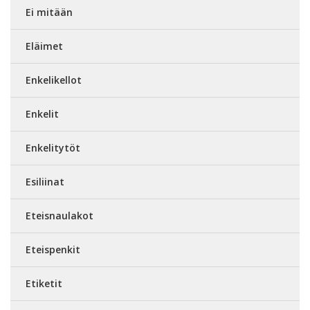
Ei mitään
Eläimet
Enkelikellot
Enkelit
Enkelitytöt
Esiliinat
Eteisnaulakot
Eteispenkit
Etiketit