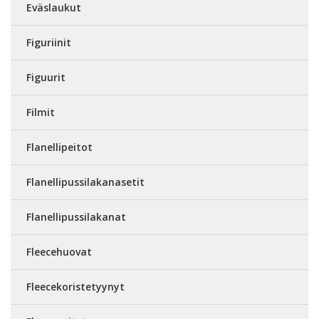
Eväslaukut
Figuriinit
Figuurit
Filmit
Flanellipeitot
Flanellipussilakanasetit
Flanellipussilakanat
Fleecehuovat
Fleecekoristetyynyt