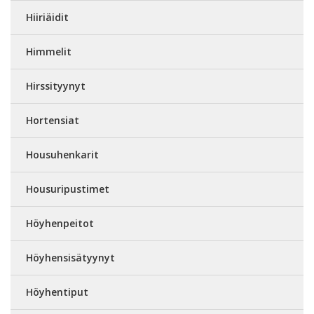
Hiiriäidit
Himmelit
Hirssityynyt
Hortensiat
Housuhenkarit
Housuripustimet
Höyhenpeitot
Höyhensisätyynyt
Höyhentiput