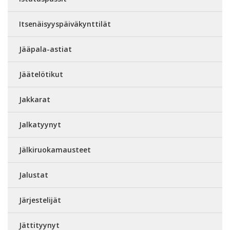
Itsenäisyyspäiväkynttilät
Jääpala-astiat
Jäätelötikut
Jakkarat
Jalkatyynyt
Jälkiruokamausteet
Jalustat
Järjestelijät
Jättityynyt