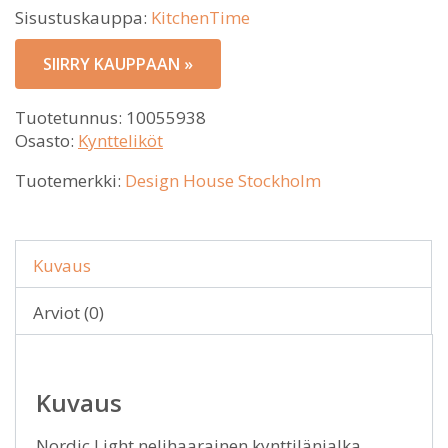
Sisustuskauppa:
KitchenTime
SIIRRY KAUPPAAN »
Tuotetunnus:
10055938
Osasto:
Kyntteliköt
Tuotemerkki:
Design House Stockholm
Kuvaus
Arviot (0)
Kuvaus
Nordic Light nelihaarainen kynttilänjalka