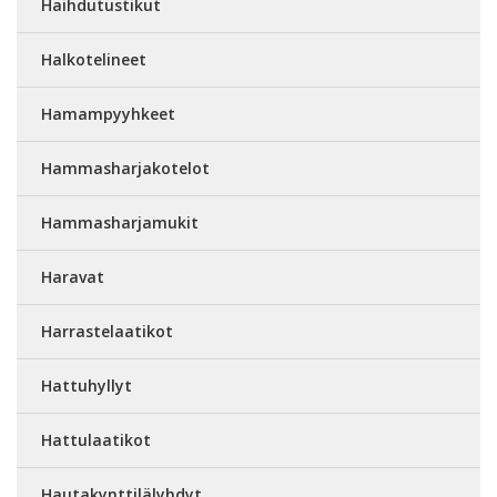
Haihdutustikut
Halkotelineet
Hamampyyhkeet
Hammasharjakotelot
Hammasharjamukit
Haravat
Harrastelaatikot
Hattuhyllyt
Hattulaatikot
Hautakynttilälyhdyt