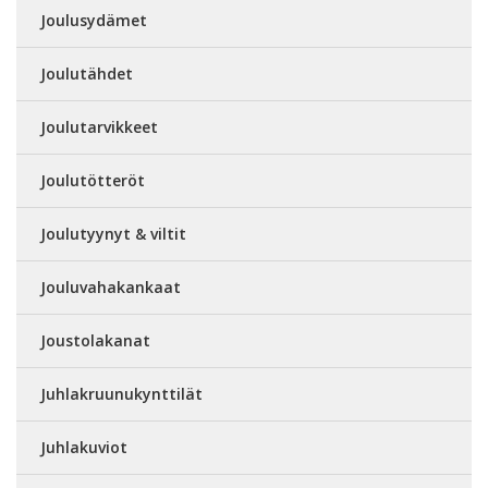
Joulusydämet
Joulutähdet
Joulutarvikkeet
Joulutötteröt
Joulutyynyt & viltit
Jouluvahakankaat
Joustolakanat
Juhlakruunukynttilät
Juhlakuviot