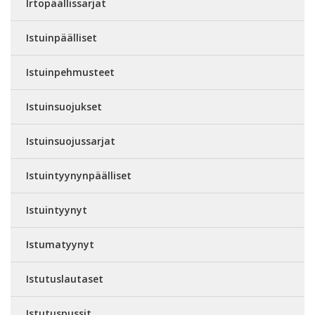
Irtopäällissarjat
Istuinpäälliset
Istuinpehmusteet
Istuinsuojukset
Istuinsuojussarjat
Istuintyynynpäälliset
Istuintyynyt
Istumatyynyt
Istutuslautaset
Istutuspussit