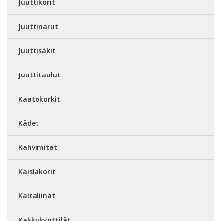
Juuttikorit
Juuttinarut
Juuttisäkit
Juuttitaulut
Kaatokorkit
Kädet
Kahvimitat
Kaislakorit
Kaitaliinat
Kakkukynttilät