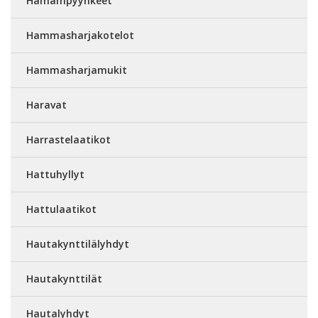
Hamampyyhkeet
Hammasharjakotelot
Hammasharjamukit
Haravat
Harrastelaatikot
Hattuhyllyt
Hattulaatikot
Hautakynttilälyhdyt
Hautakynttilät
Hautalyhdyt