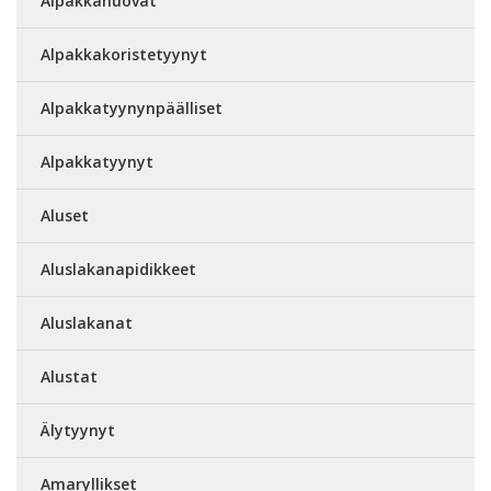
Alpakkahuovat
Alpakkakoristetyynyt
Alpakkatyynynpäälliset
Alpakkatyynyt
Aluset
Aluslakanapidikkeet
Aluslakanat
Alustat
Älytyynyt
Amaryllikset