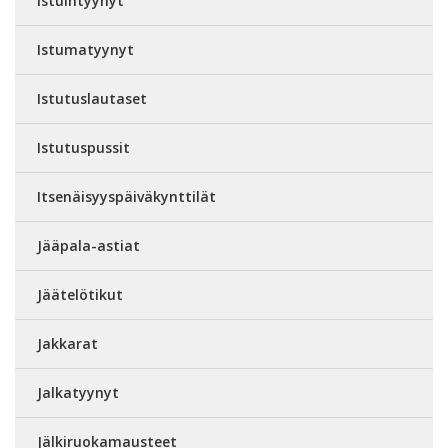
Istuintyynyt
Istumatyynyt
Istutuslautaset
Istutuspussit
Itsenäisyyspäiväkynttilät
Jääpala-astiat
Jäätelötikut
Jakkarat
Jalkatyynyt
Jälkiruokamausteet