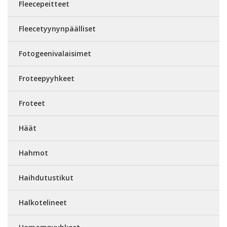
Fleecepeitteet
Fleecetyynynpäälliset
Fotogeenivalaisimet
Froteepyyhkeet
Froteet
Häät
Hahmot
Haihdutustikut
Halkotelineet