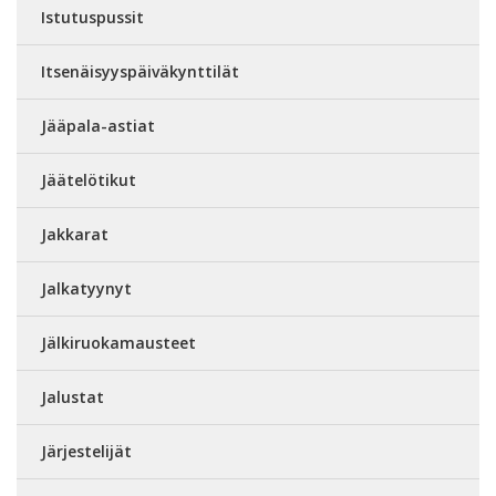
Istutuspussit
Itsenäisyyspäiväkynttilät
Jääpala-astiat
Jäätelötikut
Jakkarat
Jalkatyynyt
Jälkiruokamausteet
Jalustat
Järjestelijät