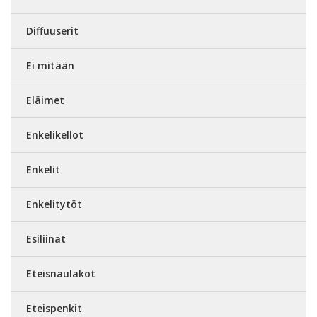
Diffuuserit
Ei mitään
Eläimet
Enkelikellot
Enkelit
Enkelitytöt
Esiliinat
Eteisnaulakot
Eteispenkit