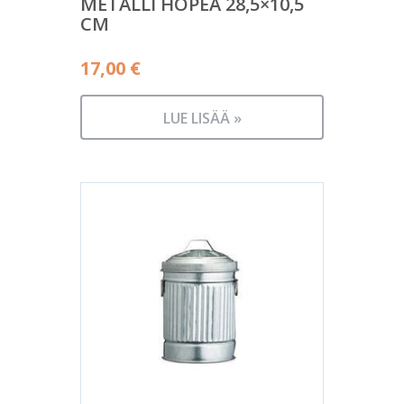
METALLI HOPEA 28,5×10,5
CM
17,00
€
LUE LISÄÄ »