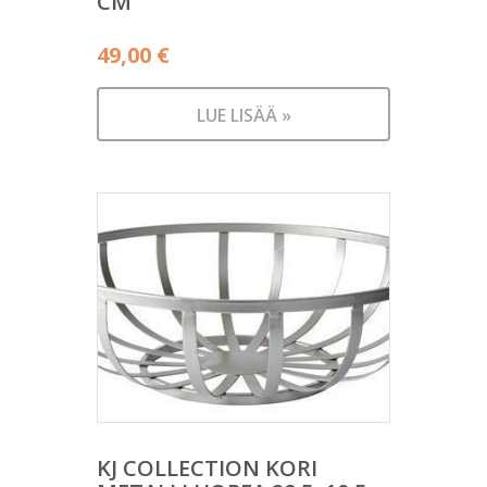
CM
49,00
€
LUE LISÄÄ »
KJ COLLECTION KORI