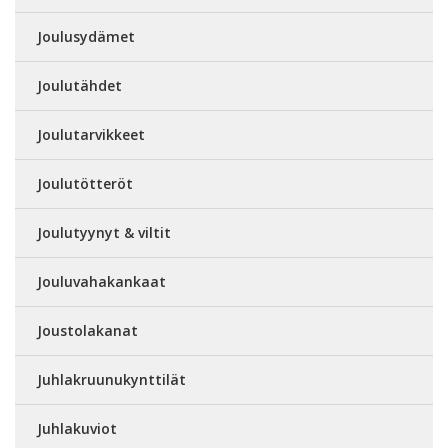
Joulusydämet
Joulutähdet
Joulutarvikkeet
Joulutötteröt
Joulutyynyt & viltit
Jouluvahakankaat
Joustolakanat
Juhlakruunukynttilät
Juhlakuviot