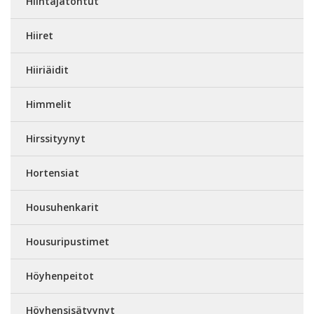
Hiihtäjätontut
Hiiret
Hiiriäidit
Himmelit
Hirssityynyt
Hortensiat
Housuhenkarit
Housuripustimet
Höyhenpeitot
Höyhensisätyynyt