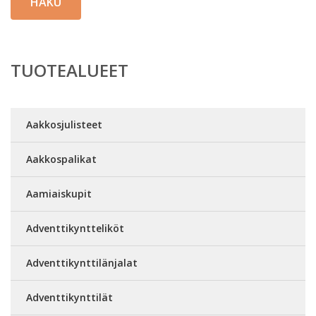
HAKU
TUOTEALUEET
Aakkosjulisteet
Aakkospalikat
Aamiaiskupit
Adventtikyntteliköt
Adventtikynttilänjalat
Adventtikynttilät