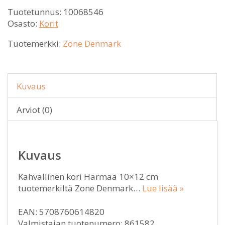
Tuotetunnus:
10068546
Osasto:
Korit
Tuotemerkki:
Zone Denmark
Kuvaus
Arviot (0)
Kuvaus
Kahvallinen kori Harmaa 10×12 cm
tuotemerkiltä Zone Denmark…
Lue lisää »
EAN: 5708760614820
Valmistajan tuotenumero: 861582