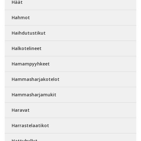
Häät
Hahmot
Haihdutustikut
Halkotelineet
Hamampyyhkeet
Hammasharjakotelot
Hammasharjamukit
Haravat
Harrastelaatikot
Hattuhyllyt