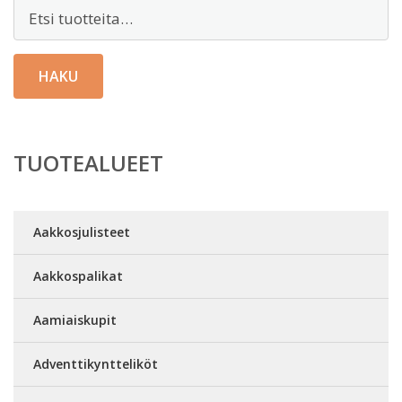
Etsi:
HAKU
TUOTEALUEET
Aakkosjulisteet
Aakkospalikat
Aamiaiskupit
Adventtikyntteliköt