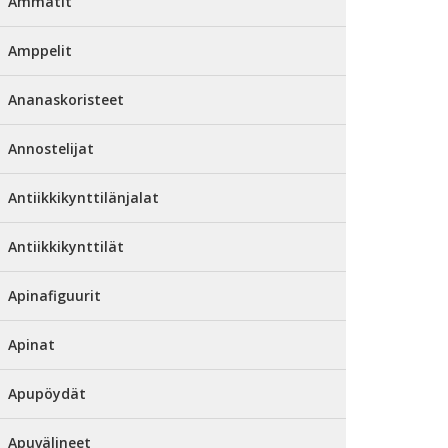
Ammatit
Amppelit
Ananaskoristeet
Annostelijat
Antiikkikynttilänjalat
Antiikkikynttilät
Apinafiguurit
Apinat
Apupöydät
Apuvälineet