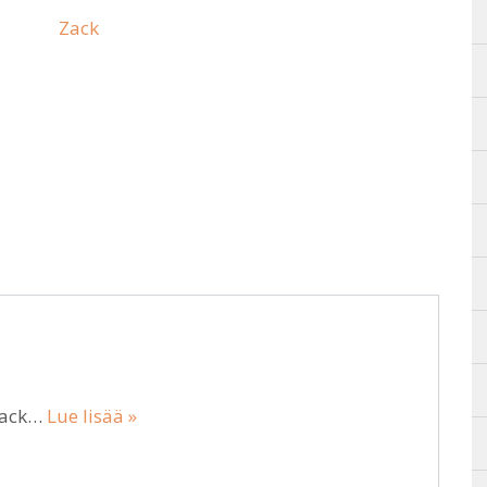
Zack
 Zack…
Lue lisää »