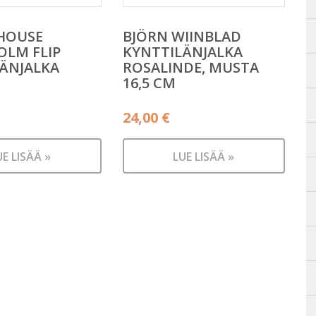
HOUSE
BJÖRN WIINBLAD
LM FLIP
KYNTTILÄNJALKA
ÄNJALKA
ROSALINDE, MUSTA
16,5 CM
24,00
€
UE LISÄÄ »
LUE LISÄÄ »