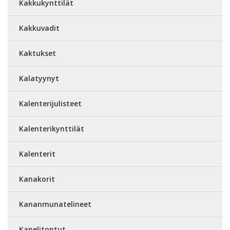
Kakkukynttilät
Kakkuvadit
Kaktukset
Kalatyynyt
Kalenterijulisteet
Kalenterikynttilät
Kalenterit
Kanakorit
Kananmunatelineet
Kanelitontut