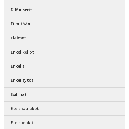
Diffuuserit
Ei mitään
Eläimet
Enkelikellot
Enkelit
Enkelitytöt
Esiliinat
Eteisnaulakot
Eteispenkit