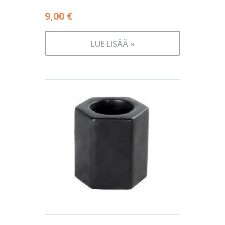
9,00
€
LUE LISÄÄ »