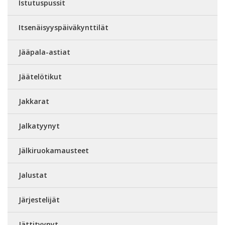
Istutuspussit
Itsenäisyyspäiväkynttilät
Jääpala-astiat
Jäätelötikut
Jakkarat
Jalkatyynyt
Jälkiruokamausteet
Jalustat
Järjestelijät
Jättityynyt