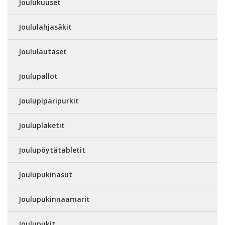
Joulukuuset
Joululahjasäkit
Joululautaset
Joulupallot
Joulupiparipurkit
Jouluplaketit
Joulupöytätabletit
Joulupukinasut
Joulupukinnaamarit
Joulupukit