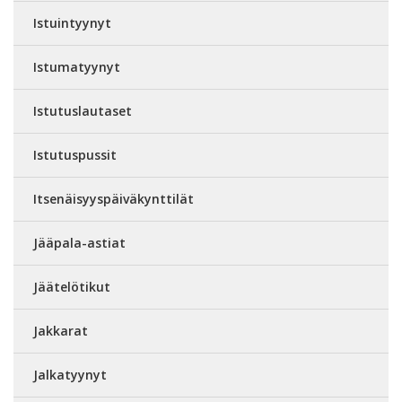
Istuintyynyt
Istumatyynyt
Istutuslautaset
Istutuspussit
Itsenäisyyspäiväkynttilät
Jääpala-astiat
Jäätelötikut
Jakkarat
Jalkatyynyt