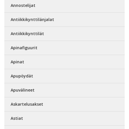
Annostelijat
Antiikkikynttilänjalat
Antiikkikynttilät
Apinafiguurit
Apinat
Apupöydät
Apuvälineet
Askartelusakset
Astiat