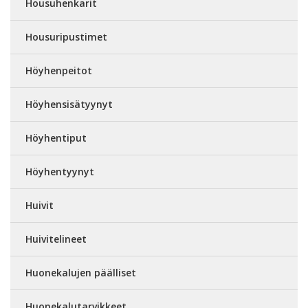
Housuhenkarit
Housuripustimet
Höyhenpeitot
Höyhensisätyynyt
Höyhentiput
Höyhentyynyt
Huivit
Huivitelineet
Huonekalujen päälliset
Huonekalutarvikkeet