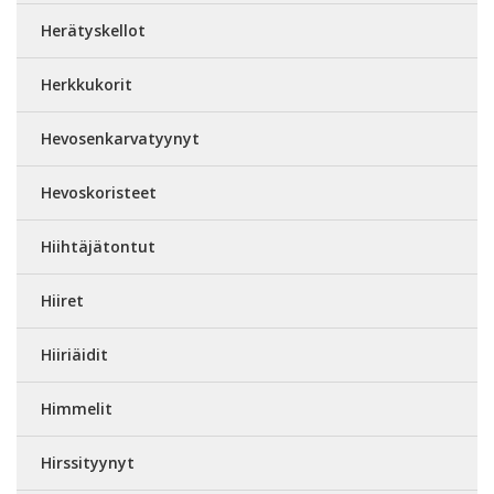
Herätyskellot
Herkkukorit
Hevosenkarvatyynyt
Hevoskoristeet
Hiihtäjätontut
Hiiret
Hiiriäidit
Himmelit
Hirssityynyt