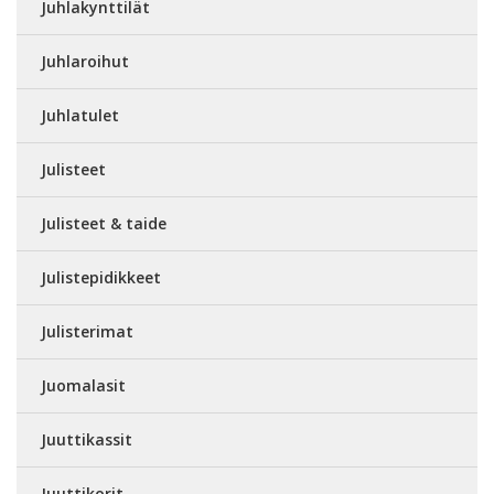
Juhlakynttilät
Juhlaroihut
Juhlatulet
Julisteet
Julisteet & taide
Julistepidikkeet
Julisterimat
Juomalasit
Juuttikassit
Juuttikorit