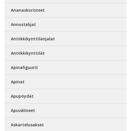
Ananaskoristeet
Annostelijat
Antiikkikynttilänjalat
Antiikkikynttilät
Apinafiguurit
Apinat
Apupöydät
Apuvälineet
Askartelusakset