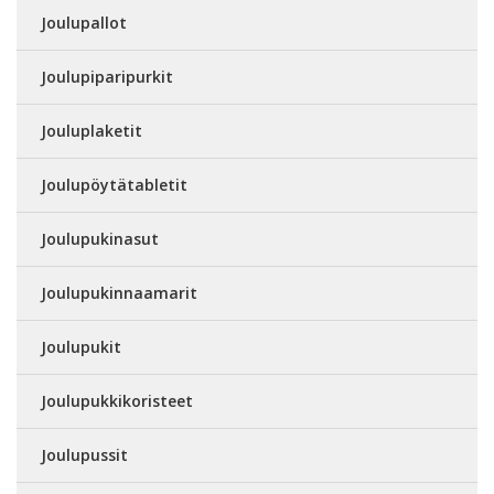
Joulupallot
Joulupiparipurkit
Jouluplaketit
Joulupöytätabletit
Joulupukinasut
Joulupukinnaamarit
Joulupukit
Joulupukkikoristeet
Joulupussit