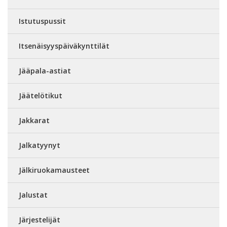
Istutuspussit
Itsenäisyyspäiväkynttilät
Jääpala-astiat
Jäätelötikut
Jakkarat
Jalkatyynyt
Jälkiruokamausteet
Jalustat
Järjestelijät