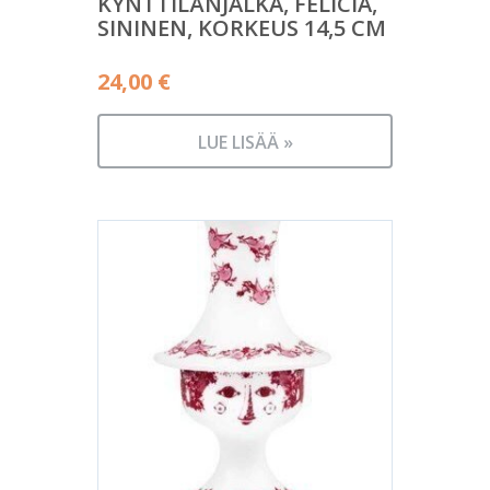
KYNTTILÄNJALKA, FELICIA,
SININEN, KORKEUS 14,5 CM
24,00
€
LUE LISÄÄ »