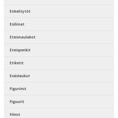
Enkelitytöt
Esiliinat
Eteisnaulakot
Eteispenkit
Etiketit
Eväslaukut
Figuriinit
Figuurit
Filmit