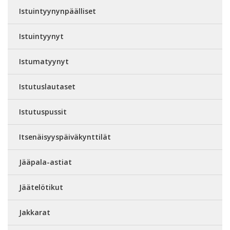
Istuintyynynpäälliset
Istuintyynyt
Istumatyynyt
Istutuslautaset
Istutuspussit
Itsenäisyyspäiväkynttilät
Jääpala-astiat
Jäätelötikut
Jakkarat