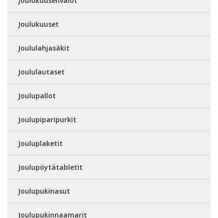
Joulukuusenvalot
Joulukuuset
Joululahjasäkit
Joululautaset
Joulupallot
Joulupiparipurkit
Jouluplaketit
Joulupöytätabletit
Joulupukinasut
Joulupukinnaamarit