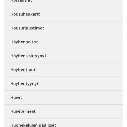
Hortensiat
Housuhenkarit
Housuripustimet
Höyhenpeitot
Höyhensisätyynyt
Höyhentiput
Höyhentyynyt
Huivit
Huivitelineet
Huonekalujen päälliset