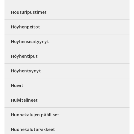
Housuripustimet
Höyhenpeitot
Höyhensisätyynyt
Höyhentiput
Höyhentyynyt
Huivit
Huivitelineet
Huonekalujen päälliset
Huonekalutarvikkeet