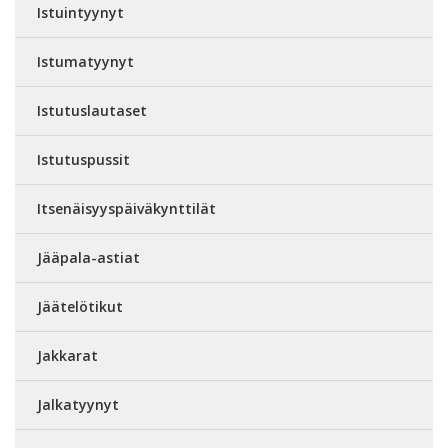
Istuintyynyt
Istumatyynyt
Istutuslautaset
Istutuspussit
Itsenäisyyspäiväkynttilät
Jääpala-astiat
Jäätelötikut
Jakkarat
Jalkatyynyt