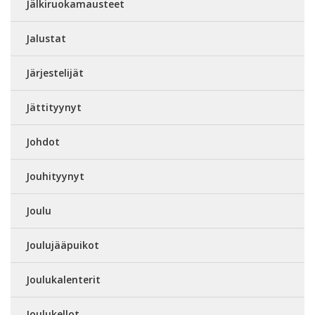
Jälkiruokamausteet
Jalustat
Järjestelijät
Jättityynyt
Johdot
Jouhityynyt
Joulu
Joulujääpuikot
Joulukalenterit
Joulukellot