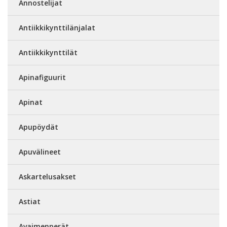
Annostelijat
Antiikkikynttilänjalat
Antiikkikynttilät
Apinafiguurit
Apinat
Apupöydät
Apuvälineet
Askartelusakset
Astiat
Avaimenperät