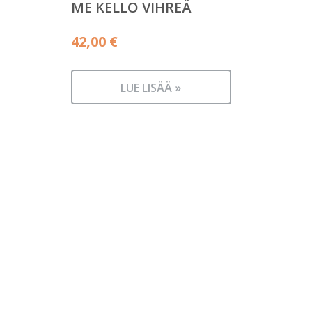
ME KELLO VIHREÄ
42,00
€
LUE LISÄÄ »