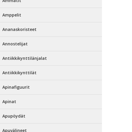
Ammatit
Amppelit
Ananaskoristeet
Annostelijat
Antiikkikynttilänjalat
Antiikkikynttilät
Apinafiguurit
Apinat
Apupöydät
Apuvälineet