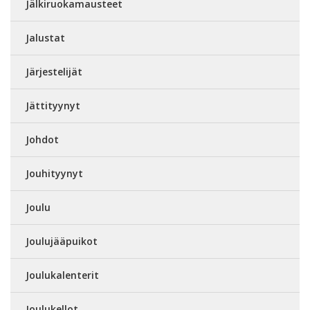
Jälkiruokamausteet
Jalustat
Järjestelijät
Jättityynyt
Johdot
Jouhityynyt
Joulu
Joulujääpuikot
Joulukalenterit
Joulukellot