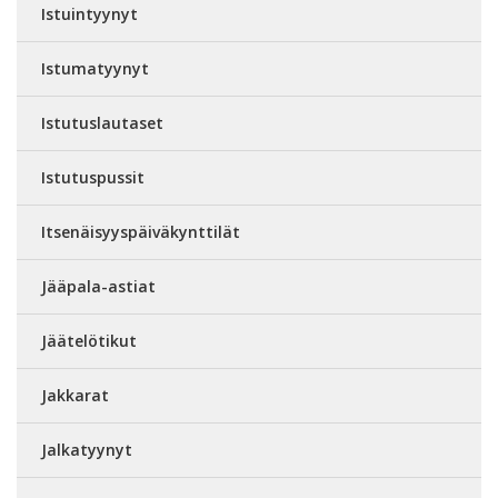
Istuintyynyt
Istumatyynyt
Istutuslautaset
Istutuspussit
Itsenäisyyspäiväkynttilät
Jääpala-astiat
Jäätelötikut
Jakkarat
Jalkatyynyt