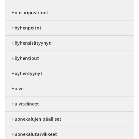
Housuripustimet
Höyhenpeitot
Höyhensisätyynyt
Höyhentiput
Höyhentyynyt
Huivit
Huivitelineet
Huonekalujen päälliset
Huonekalutarvikkeet