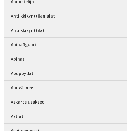
Annostelijat
Antiikkikynttilänjalat
Antiikkikynttilät
Apinafiguurit
Apinat
Apupöydät
Apuvälineet
Askartelusakset
Astiat
Avaimenperät