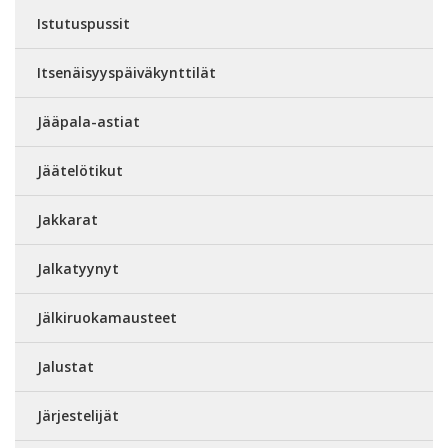
Istutuspussit
Itsenäisyyspäiväkynttilät
Jääpala-astiat
Jäätelötikut
Jakkarat
Jalkatyynyt
Jälkiruokamausteet
Jalustat
Järjestelijät