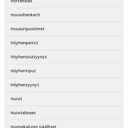
Hortensiat
Housuhenkarit
Housuripustimet
Höyhenpeitot
Höyhensisätyynyt
Höyhentiput
Höyhentyynyt
Huivit
Huivitelineet
Huonekalujen päälliset