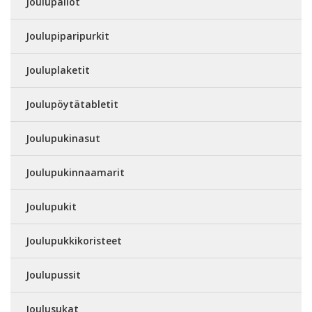
Joulupallot
Joulupiparipurkit
Jouluplaketit
Joulupöytätabletit
Joulupukinasut
Joulupukinnaamarit
Joulupukit
Joulupukkikoristeet
Joulupussit
Joulusukat