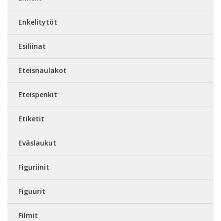
Enkelitytöt
Esiliinat
Eteisnaulakot
Eteispenkit
Etiketit
Eväslaukut
Figuriinit
Figuurit
Filmit