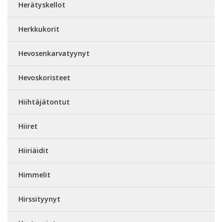
Herätyskellot
Herkkukorit
Hevosenkarvatyynyt
Hevoskoristeet
Hiihtäjätontut
Hiiret
Hiiriäidit
Himmelit
Hirssityynyt