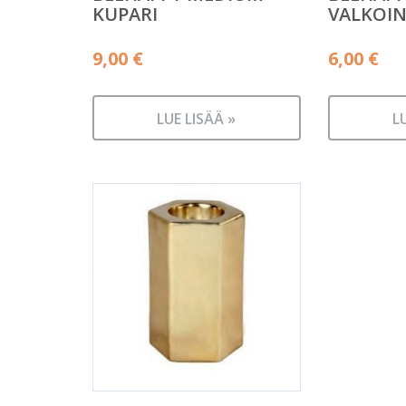
KUPARI
VALKOI
9,00
€
6,00
€
LUE LISÄÄ »
L