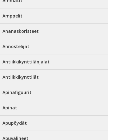
Ammatit
Amppelit
Ananaskoristeet
Annostelijat
Antiikkikynttilänjalat
Antiikkikynttilät
Apinafiguurit
Apinat
Apupöydät
Apuvälineet