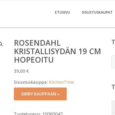
ETUSIVU
SISUSTUSKAUPAT
ROSENDAHL
KRISTALLISYDÄN 19 CM
HOPEOITU
E
39,00
€
Sisustuskauppa:
KitchenTime
SIIRRY KAUPPAAN »
Tuotetunnus:
10060047