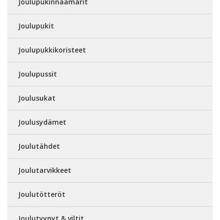
Joulupukinnaamarit
Joulupukit
Joulupukkikoristeet
Joulupussit
Joulusukat
Joulusydämet
Joulutähdet
Joulutarvikkeet
Joulutötteröt
Joulutyynyt & viltit