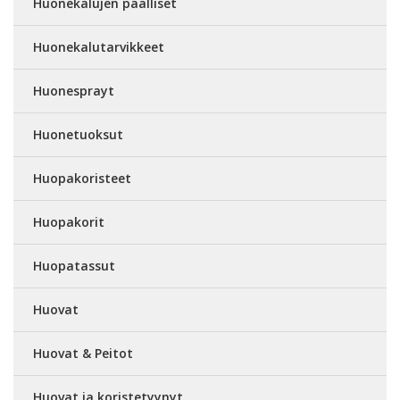
Huonekalujen päälliset
Huonekalutarvikkeet
Huonesprayt
Huonetuoksut
Huopakoristeet
Huopakorit
Huopatassut
Huovat
Huovat & Peitot
Huovat ja koristetyynyt