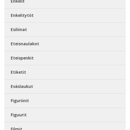
Enkelit
Enkelitytöt
Esiliinat
Eteisnaulakot
Eteispenkit
Etiketit
Eväslaukut
Figuriinit
Figuurit
Filmit