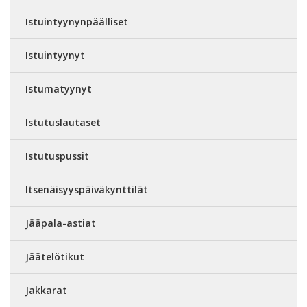
Istuintyynynpäälliset
Istuintyynyt
Istumatyynyt
Istutuslautaset
Istutuspussit
Itsenäisyyspäiväkynttilät
Jääpala-astiat
Jäätelötikut
Jakkarat