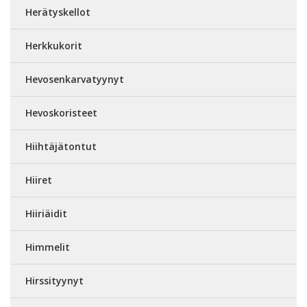
Herätyskellot
Herkkukorit
Hevosenkarvatyynyt
Hevoskoristeet
Hiihtäjätontut
Hiiret
Hiiriäidit
Himmelit
Hirssityynyt