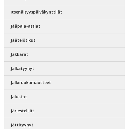
Itsenäisyyspäiväkynttilät
Jääpala-astiat
Jäätelötikut
Jakkarat
Jalkatyynyt
Jälkiruokamausteet
Jalustat
Järjestelijät
Jättityynyt