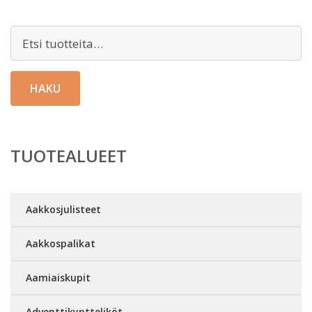
Etsi:
HAKU
TUOTEALUEET
Aakkosjulisteet
Aakkospalikat
Aamiaiskupit
Adventtikyntteliköt