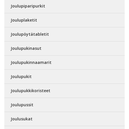
Joulupiparipurkit
Jouluplaketit
Joulupöytätabletit
Joulupukinasut
Joulupukinnaamarit
Joulupukit
Joulupukkikoristeet
Joulupussit
Joulusukat