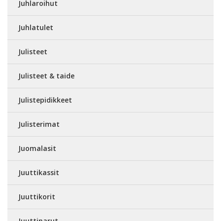
Juhlaroihut
Juhlatulet
Julisteet
Julisteet & taide
Julistepidikkeet
Julisterimat
Juomalasit
Juuttikassit
Juuttikorit
Juuttinarut