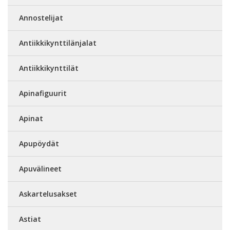
Annostelijat
Antiikkikynttilänjalat
Antiikkikynttilät
Apinafiguurit
Apinat
Apupöydät
Apuvälineet
Askartelusakset
Astiat