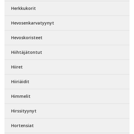
Herkkukorit
Hevosenkarvatyynyt
Hevoskoristeet
Hiihtäjätontut
Hiiret
Hiiriäidit
Himmelit
Hirssityynyt
Hortensiat