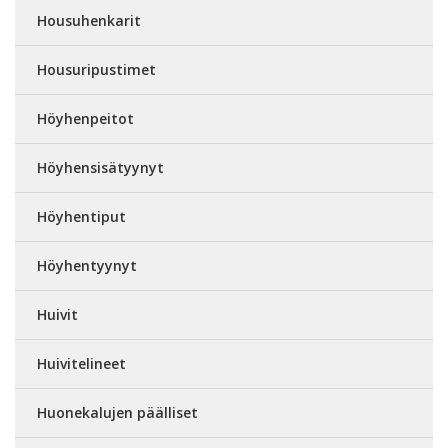
Housuhenkarit
Housuripustimet
Höyhenpeitot
Höyhensisätyynyt
Höyhentiput
Höyhentyynyt
Huivit
Huivitelineet
Huonekalujen päälliset