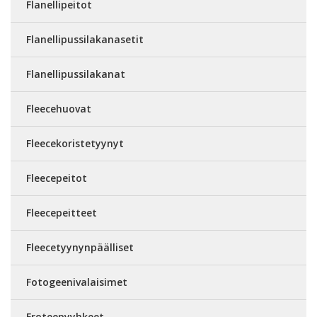
Flanellipeitot
Flanellipussilakanasetit
Flanellipussilakanat
Fleecehuovat
Fleecekoristetyynyt
Fleecepeitot
Fleecepeitteet
Fleecetyynynpäälliset
Fotogeenivalaisimet
Froteepyyhkeet