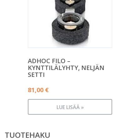
ADHOC FILO –
KYNTTILÄLYHTY, NELJÄN
SETTI
81,00
€
LUE LISÄÄ »
TUOTEHAKU