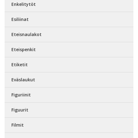
Enkelitytöt
Esiliinat
Eteisnaulakot
Eteispenkit
Etiketit
Eväslaukut
Figuriinit
Figuurit
Filmit