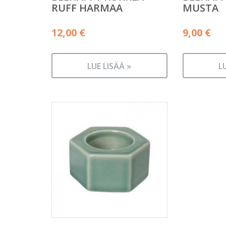
RUFF HARMAA
MUSTA
12,00
€
9,00
€
LUE LISÄÄ »
L