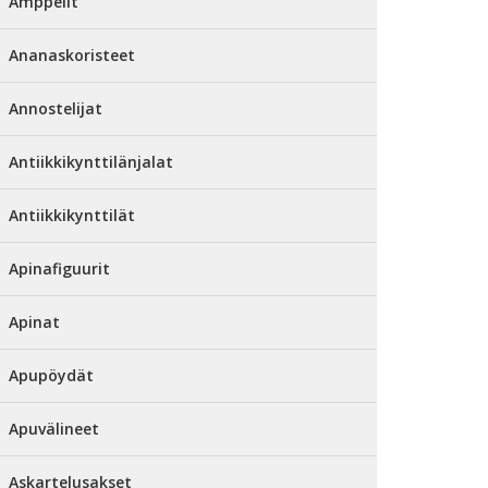
Amppelit
Ananaskoristeet
Annostelijat
Antiikkikynttilänjalat
Antiikkikynttilät
Apinafiguurit
Apinat
Apupöydät
Apuvälineet
Askartelusakset