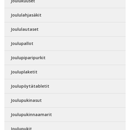
Joulukuuset
Joululahjasäkit
Joululautaset
Joulupallot
Joulupiparipurkit
Jouluplaketit
Joulupöytätabletit
Joulupukinasut
Joulupukinnaamarit
Joulupukit