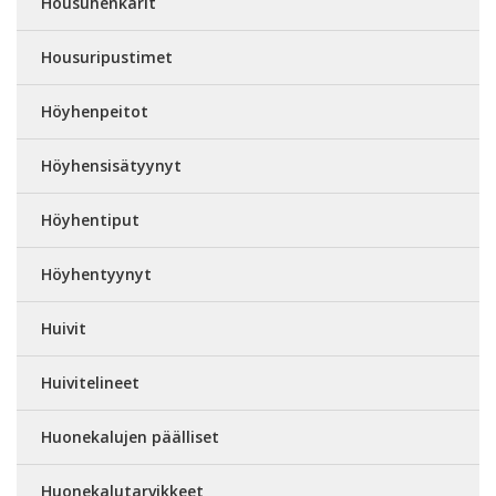
Housuhenkarit
Housuripustimet
Höyhenpeitot
Höyhensisätyynyt
Höyhentiput
Höyhentyynyt
Huivit
Huivitelineet
Huonekalujen päälliset
Huonekalutarvikkeet