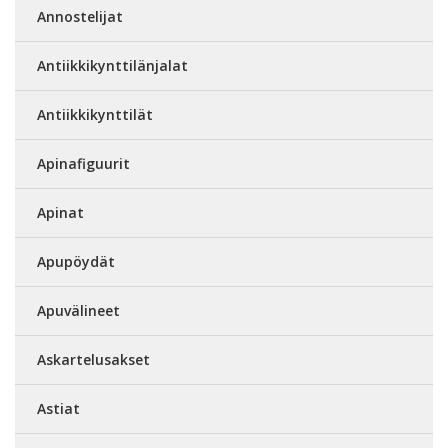
Annostelijat
Antiikkikynttilänjalat
Antiikkikynttilät
Apinafiguurit
Apinat
Apupöydät
Apuvälineet
Askartelusakset
Astiat