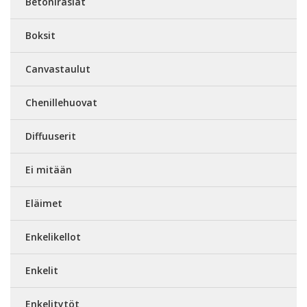
Betonirasiat
Boksit
Canvastaulut
Chenillehuovat
Diffuuserit
Ei mitään
Eläimet
Enkelikellot
Enkelit
Enkelitytöt