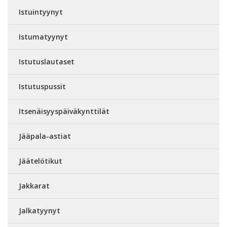
Istuintyynyt
Istumatyynyt
Istutuslautaset
Istutuspussit
Itsenäisyyspäiväkynttilät
Jääpala-astiat
Jäätelötikut
Jakkarat
Jalkatyynyt