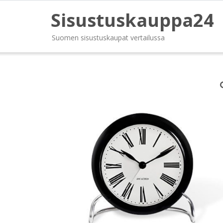
Sisustuskauppa24
Suomen sisustuskaupat vertailussa