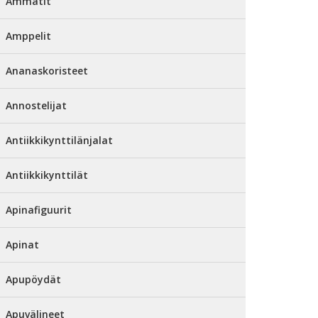
Ammatit
Amppelit
Ananaskoristeet
Annostelijat
Antiikkikynttilänjalat
Antiikkikynttilät
Apinafiguurit
Apinat
Apupöydät
Apuvälineet