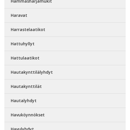
Hammasharjamukit
Haravat
Harrastelaatikot
Hattuhyllyt
Hattulaatikot
Hautakynttilälyhdyt
Hautakynttilät
Hautalyhdyt
Havuköynnökset
Havulyhdyt