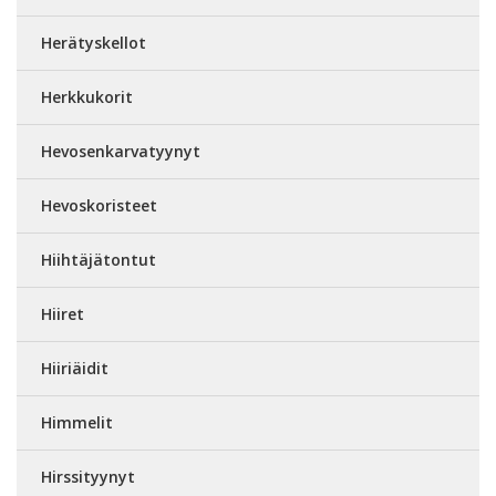
Herätyskellot
Herkkukorit
Hevosenkarvatyynyt
Hevoskoristeet
Hiihtäjätontut
Hiiret
Hiiriäidit
Himmelit
Hirssityynyt