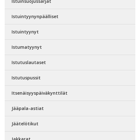
Istuinsuojussarjat
Istuintyynynpäälliset
Istuintyynyt
Istumatyynyt
Istutuslautaset
Istutuspussit
Itsenäisyyspäiväkynttilät
Jääpala-astiat
Jäätelötikut
Jakkarat