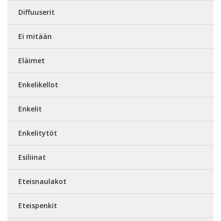
Diffuuserit
Ei mitään
Eläimet
Enkelikellot
Enkelit
Enkelitytöt
Esiliinat
Eteisnaulakot
Eteispenkit