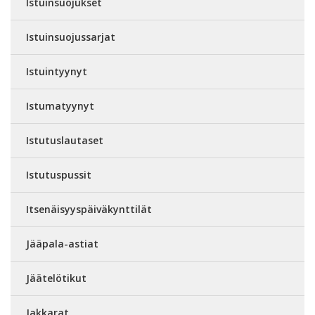
Istuinsuojukset
Istuinsuojussarjat
Istuintyynyt
Istumatyynyt
Istutuslautaset
Istutuspussit
Itsenäisyyspäiväkynttilät
Jääpala-astiat
Jäätelötikut
Jakkarat