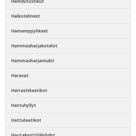
Haihdutustikut
Halkotelineet
Hamampyyhkeet
Hammasharjakotelot
Hammasharjamukit
Haravat
Harrastelaatikot
Hattuhyllyt
Hattulaatikot
Hautakynttilälyhdyt