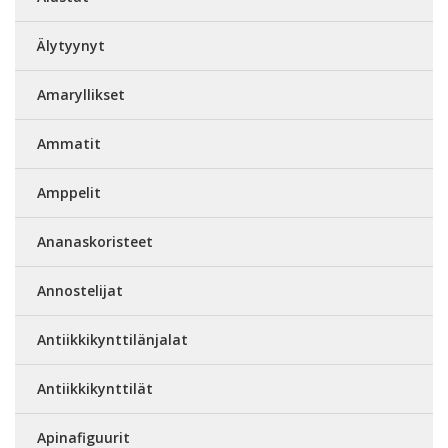
Älytyynyt
Amaryllikset
Ammatit
Amppelit
Ananaskoristeet
Annostelijat
Antiikkikynttilänjalat
Antiikkikynttilät
Apinafiguurit