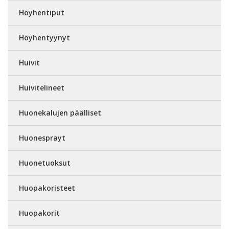
Höyhentiput
Höyhentyynyt
Huivit
Huivitelineet
Huonekalujen päälliset
Huonesprayt
Huonetuoksut
Huopakoristeet
Huopakorit