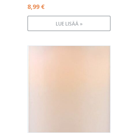
8,99
€
LUE LISÄÄ »