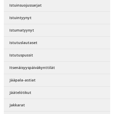
Istuinsuojussarjat
Istuintyynyt
Istumatyynyt
Istutuslautaset
Istutuspussit
Itsenäisyyspäiväkynttilät
Jääpala-astiat
Jäätelötikut
Jakkarat