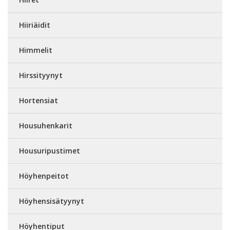
Hiiriäidit
Himmelit
Hirssityynyt
Hortensiat
Housuhenkarit
Housuripustimet
Höyhenpeitot
Höyhensisätyynyt
Höyhentiput