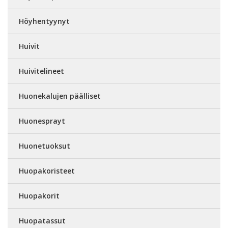
Höyhentyynyt
Huivit
Huivitelineet
Huonekalujen päälliset
Huonesprayt
Huonetuoksut
Huopakoristeet
Huopakorit
Huopatassut