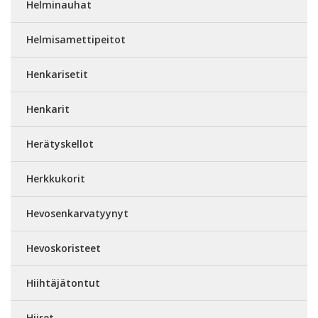
Helminauhat
Helmisamettipeitot
Henkarisetit
Henkarit
Herätyskellot
Herkkukorit
Hevosenkarvatyynyt
Hevoskoristeet
Hiihtäjätontut
Hiiret