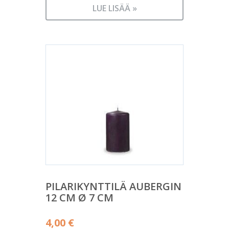
LUE LISÄÄ »
PILARIKYNTTILÄ AUBERGIN
12 CM Ø 7 CM
4,00
€