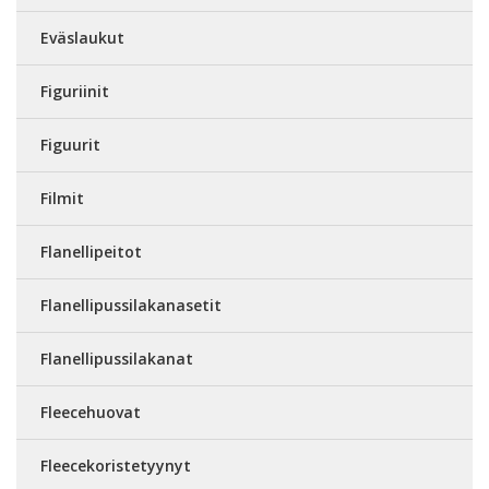
Eväslaukut
Figuriinit
Figuurit
Filmit
Flanellipeitot
Flanellipussilakanasetit
Flanellipussilakanat
Fleecehuovat
Fleecekoristetyynyt