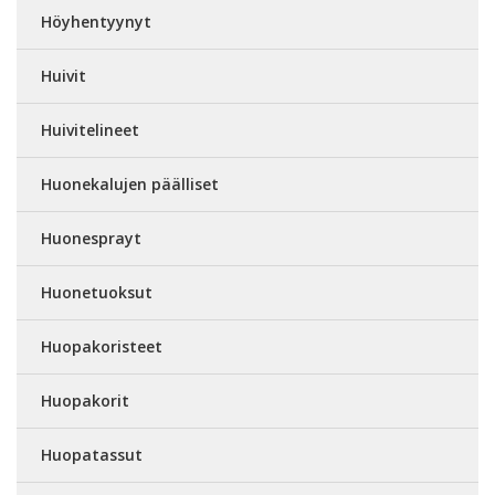
Höyhentyynyt
Huivit
Huivitelineet
Huonekalujen päälliset
Huonesprayt
Huonetuoksut
Huopakoristeet
Huopakorit
Huopatassut