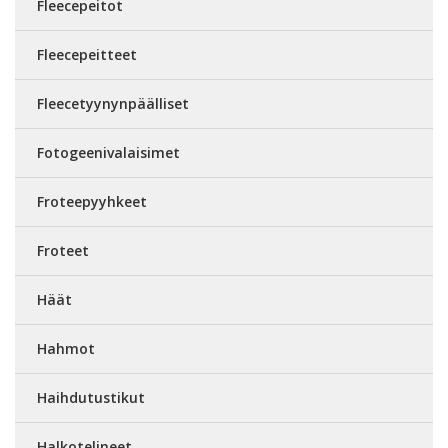
Fleecepeitot
Fleecepeitteet
Fleecetyynynpäälliset
Fotogeenivalaisimet
Froteepyyhkeet
Froteet
Häät
Hahmot
Haihdutustikut
Halkotelineet