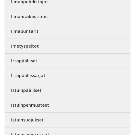
Ilmanpuhdistajat
Ilmanraikastimet
Ilmapuntarit
Imetyspeitot
Irtopäälliset
Irtopäällissarjat
Istuinpäälliset
Istuinpehmusteet
Istuinsuojukset
Istuinsuojussarjat