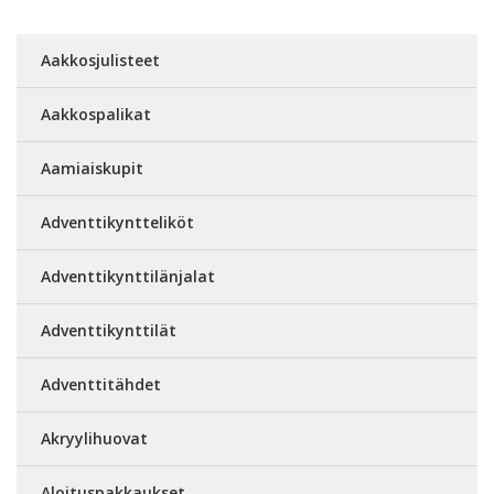
Aakkosjulisteet
Aakkospalikat
Aamiaiskupit
Adventtikyntteliköt
Adventtikynttilänjalat
Adventtikynttilät
Adventtitähdet
Akryylihuovat
Aloituspakkaukset