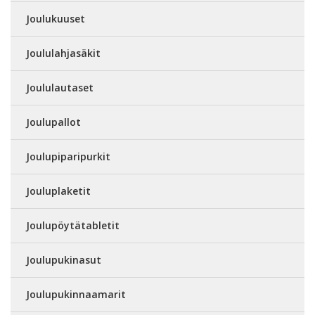
Joulukuuset
Joululahjasäkit
Joululautaset
Joulupallot
Joulupiparipurkit
Jouluplaketit
Joulupöytätabletit
Joulupukinasut
Joulupukinnaamarit