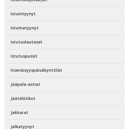
Istuintyynyt
Istumatyynyt
Istutuslautaset
Istutuspussit
Itsenäisyyspäiväkynttilät
Jääpala-astiat
Jäätelötikut
Jakkarat
Jalkatyynyt