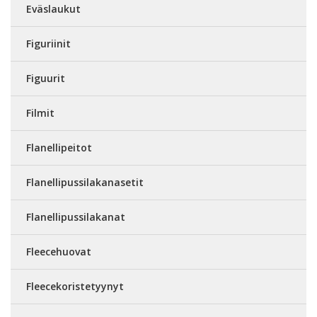
Eväslaukut
Figuriinit
Figuurit
Filmit
Flanellipeitot
Flanellipussilakanasetit
Flanellipussilakanat
Fleecehuovat
Fleecekoristetyynyt