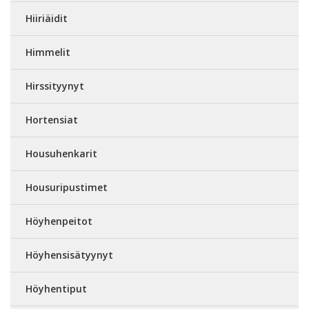
Hiiriäidit
Himmelit
Hirssityynyt
Hortensiat
Housuhenkarit
Housuripustimet
Höyhenpeitot
Höyhensisätyynyt
Höyhentiput