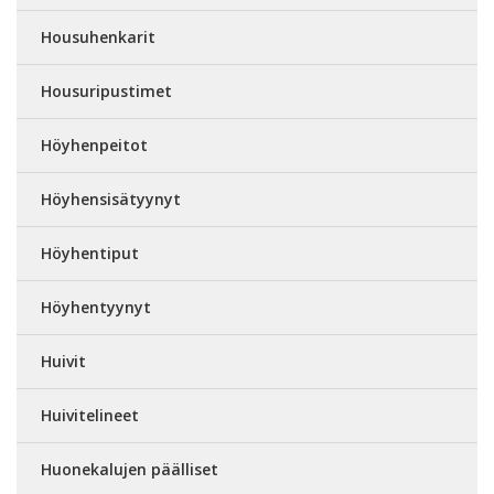
Housuhenkarit
Housuripustimet
Höyhenpeitot
Höyhensisätyynyt
Höyhentiput
Höyhentyynyt
Huivit
Huivitelineet
Huonekalujen päälliset