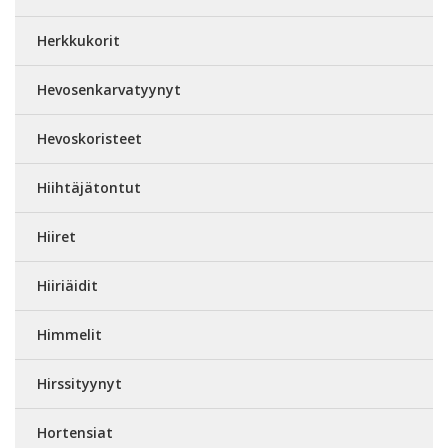
Herkkukorit
Hevosenkarvatyynyt
Hevoskoristeet
Hiihtäjätontut
Hiiret
Hiiriäidit
Himmelit
Hirssityynyt
Hortensiat