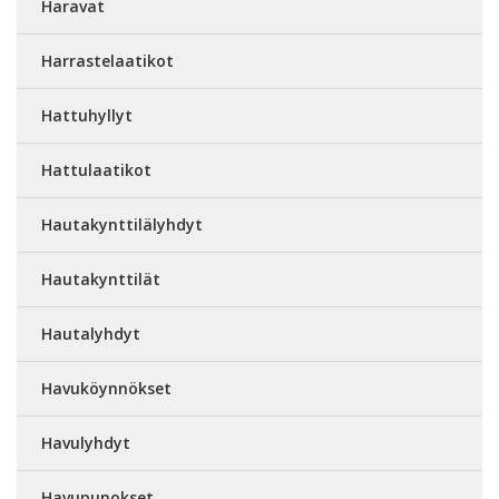
Haravat
Harrastelaatikot
Hattuhyllyt
Hattulaatikot
Hautakynttilälyhdyt
Hautakynttilät
Hautalyhdyt
Havuköynnökset
Havulyhdyt
Havupunokset