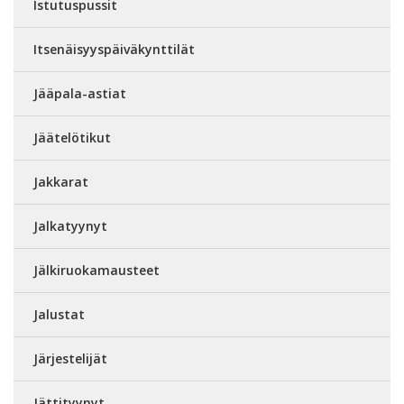
Istutuspussit
Itsenäisyyspäiväkynttilät
Jääpala-astiat
Jäätelötikut
Jakkarat
Jalkatyynyt
Jälkiruokamausteet
Jalustat
Järjestelijät
Jättityynyt