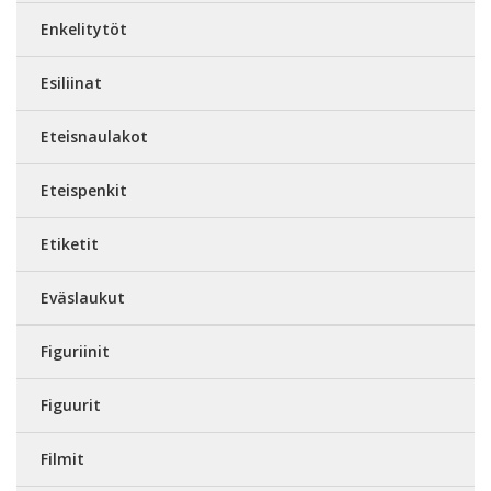
Enkelitytöt
Esiliinat
Eteisnaulakot
Eteispenkit
Etiketit
Eväslaukut
Figuriinit
Figuurit
Filmit