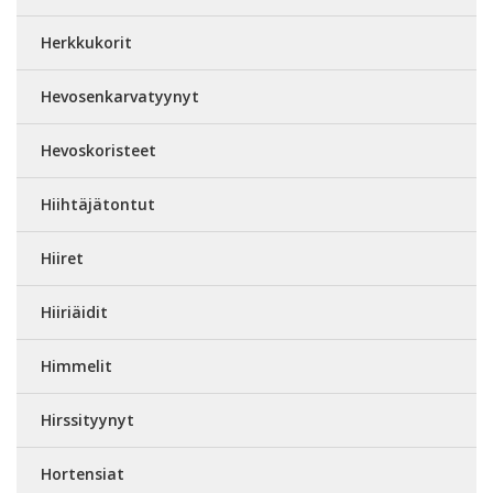
Herkkukorit
Hevosenkarvatyynyt
Hevoskoristeet
Hiihtäjätontut
Hiiret
Hiiriäidit
Himmelit
Hirssityynyt
Hortensiat