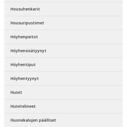
Housuhenkarit
Housuripustimet
Höyhenpeitot
Höyhensisätyynyt
Höyhentiput
Höyhentyynyt
Huivit
Huivitelineet
Huonekalujen päälliset