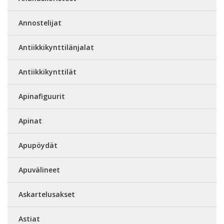
Annostelijat
Antiikkikynttilänjalat
Antiikkikynttilät
Apinafiguurit
Apinat
Apupöydät
Apuvälineet
Askartelusakset
Astiat