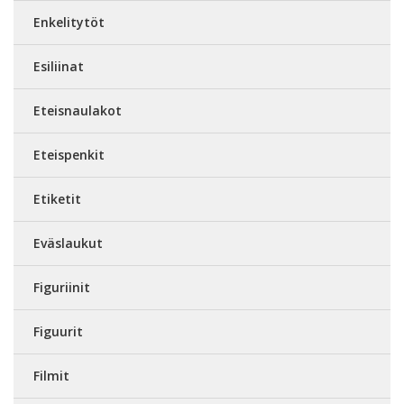
Enkelitytöt
Esiliinat
Eteisnaulakot
Eteispenkit
Etiketit
Eväslaukut
Figuriinit
Figuurit
Filmit