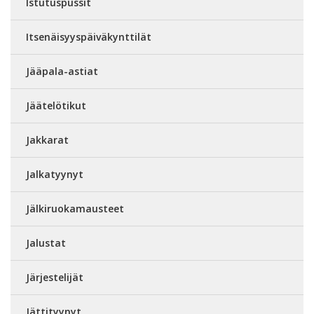
Istutuspussit
Itsenäisyyspäiväkynttilät
Jääpala-astiat
Jäätelötikut
Jakkarat
Jalkatyynyt
Jälkiruokamausteet
Jalustat
Järjestelijät
Jättityynyt