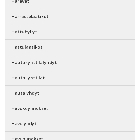
Haravat
Harrastelaatikot
Hattuhyllyt
Hattulaatikot
Hautakynttilälyhdyt
Hautakynttilät
Hautalyhdyt
Havuköynnökset
Havulyhdyt
Havupunokset