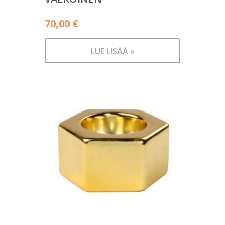
70,00
€
LUE LISÄÄ »