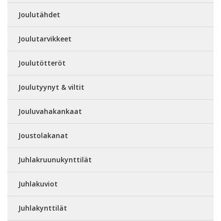
Joulutähdet
Joulutarvikkeet
Joulutötteröt
Joulutyynyt & viltit
Jouluvahakankaat
Joustolakanat
Juhlakruunukynttilät
Juhlakuviot
Juhlakynttilät