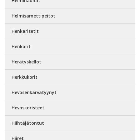
Helminauhat
Helmisamettipeitot
Henkarisetit
Henkarit
Herätyskellot
Herkkukorit
Hevosenkarvatyynyt
Hevoskoristeet
Hiihtäjätontut
Hiiret