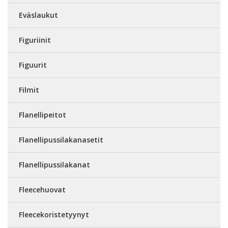
Eväslaukut
Figuriinit
Figuurit
Filmit
Flanellipeitot
Flanellipussilakanasetit
Flanellipussilakanat
Fleecehuovat
Fleecekoristetyynyt