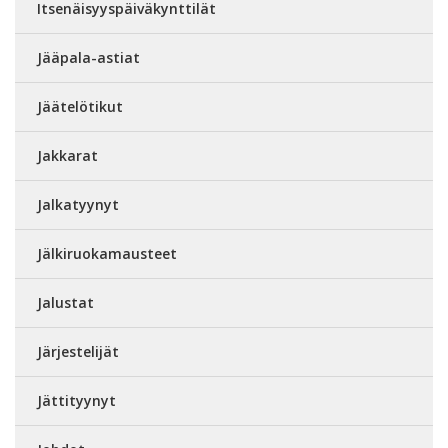
Itsenäisyyspäiväkynttilät
Jääpala-astiat
Jäätelötikut
Jakkarat
Jalkatyynyt
Jälkiruokamausteet
Jalustat
Järjestelijät
Jättityynyt