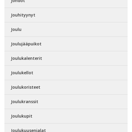
Johdot
Jouhityynyt
Joulu
Joulujääpuikot
Joulukalenterit
Joulukellot
Joulukoristeet
Joulukranssit
Joulukupit
Joulukuusenjalat