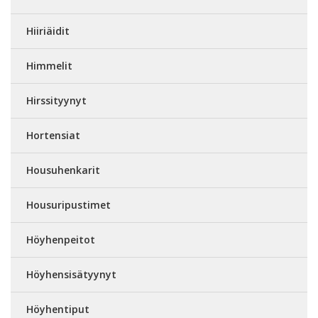
Hiiriäidit
Himmelit
Hirssityynyt
Hortensiat
Housuhenkarit
Housuripustimet
Höyhenpeitot
Höyhensisätyynyt
Höyhentiput