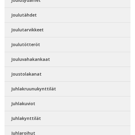
Joulusydämet
Joulutähdet
Joulutarvikkeet
Joulutötteröt
Jouluvahakankaat
Joustolakanat
Juhlakruunukynttilät
Juhlakuviot
Juhlakynttilät
Juhlaroihut