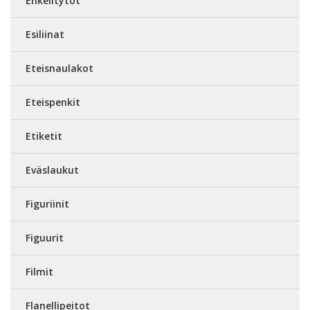
Enkelitytöt
Esiliinat
Eteisnaulakot
Eteispenkit
Etiketit
Eväslaukut
Figuriinit
Figuurit
Filmit
Flanellipeitot