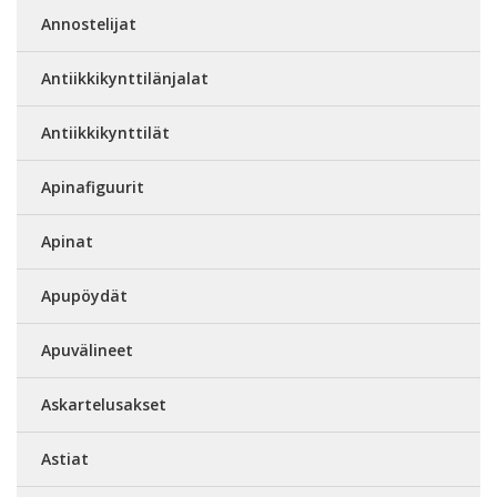
Annostelijat
Antiikkikynttilänjalat
Antiikkikynttilät
Apinafiguurit
Apinat
Apupöydät
Apuvälineet
Askartelusakset
Astiat