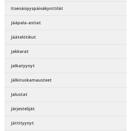
Itsenäisyyspäiväkynttilät
Jääpala-astiat
Jäätelötikut
Jakkarat
Jalkatyynyt
Jälkiruokamausteet
Jalustat
Järjestelijät
Jättityynyt