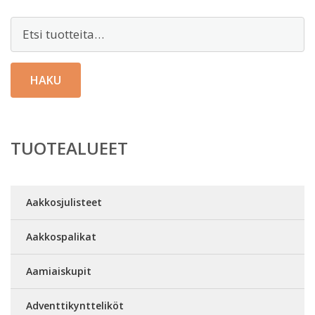
Etsi:
HAKU
TUOTEALUEET
Aakkosjulisteet
Aakkospalikat
Aamiaiskupit
Adventtikyntteliköt