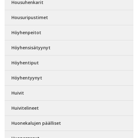
Housuhenkarit
Housuripustimet
Höyhenpeitot
Höyhensisätyynyt
Höyhentiput
Höyhentyynyt
Huivit
Huivitelineet
Huonekalujen päälliset