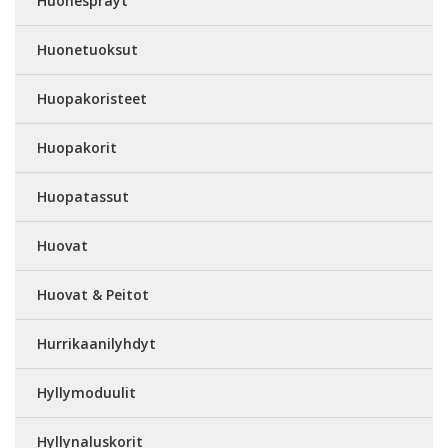
Huonesprayt
Huonetuoksut
Huopakoristeet
Huopakorit
Huopatassut
Huovat
Huovat & Peitot
Hurrikaanilyhdyt
Hyllymoduulit
Hyllynaluskorit