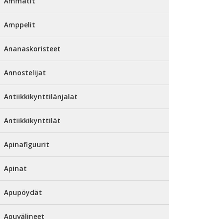
Ammatit
Amppelit
Ananaskoristeet
Annostelijat
Antiikkikynttilänjalat
Antiikkikynttilät
Apinafiguurit
Apinat
Apupöydät
Apuvälineet