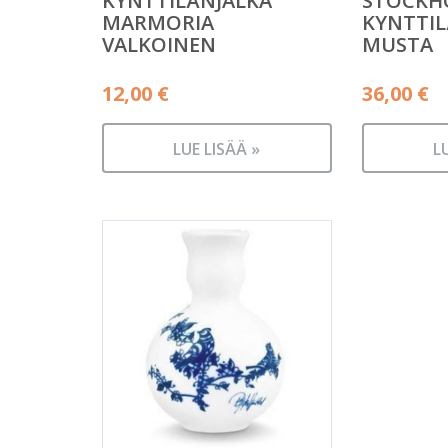
KYNTTILÄNJALKA
STOCKHO
MARMORIA
KYNTTIL
VALKOINEN
MUSTA
12,00
€
36,00
€
LUE LISÄÄ »
L