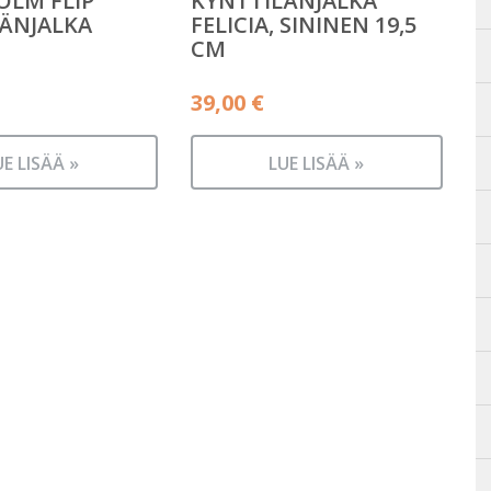
LM FLIP
KYNTTILÄNJALKA
ÄNJALKA
FELICIA, SININEN 19,5
CM
39,00
€
UE LISÄÄ »
LUE LISÄÄ »