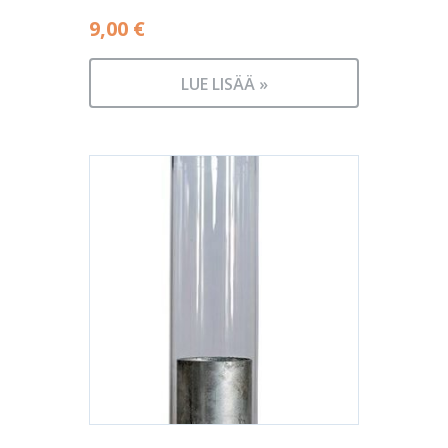
9,00
€
LUE LISÄÄ »