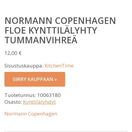
NORMANN COPENHAGEN
FLOE KYNTTILÄLYHTY
TUMMANVIHREÄ
12,00
€
Sisustuskauppa:
KitchenTime
SIIRRY KAUPPAAN »
Tuotetunnus:
10063180
Osasto:
Kynttilälyhdyt
Normann Copenhagen