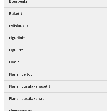
Eteispenkit
Etiketit
Eväslaukut
Figuriinit
Figuurit
Filmit
Flanellipeitot
Flanellipussilakanasetit
Flanellipussilakanat
Fleecehuovat