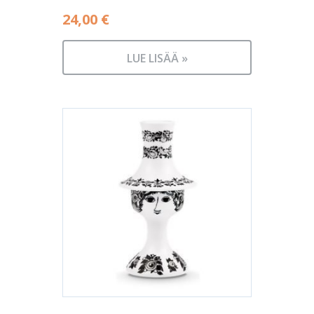
24,00
€
LUE LISÄÄ »