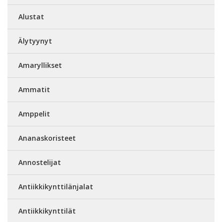
Alustat
Älytyynyt
Amaryllikset
Ammatit
Amppelit
Ananaskoristeet
Annostelijat
Antiikkikynttilänjalat
Antiikkikynttilät