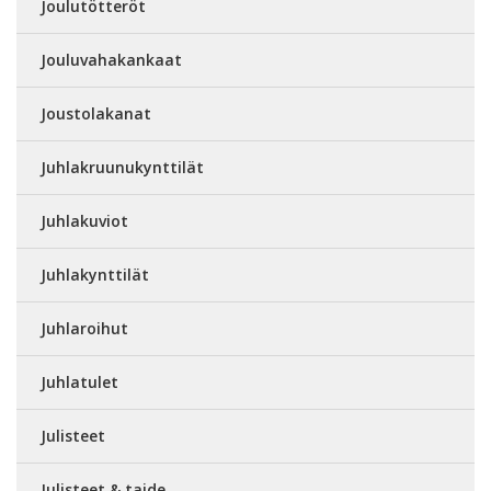
Joulutötteröt
Jouluvahakankaat
Joustolakanat
Juhlakruunukynttilät
Juhlakuviot
Juhlakynttilät
Juhlaroihut
Juhlatulet
Julisteet
Julisteet & taide