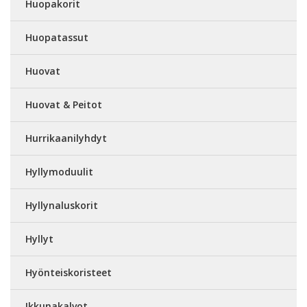
Huopakorit
Huopatassut
Huovat
Huovat & Peitot
Hurrikaanilyhdyt
Hyllymoduulit
Hyllynaluskorit
Hyllyt
Hyönteiskoristeet
Ikkunakalvot