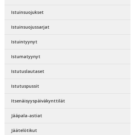
Istuinsuojukset
Istuinsuojussarjat
Istuintyynyt
Istumatyynyt
Istutuslautaset
Istutuspussit
Itsenäisyyspäiväkynttilät
Jääpala-astiat
Jäätelötikut