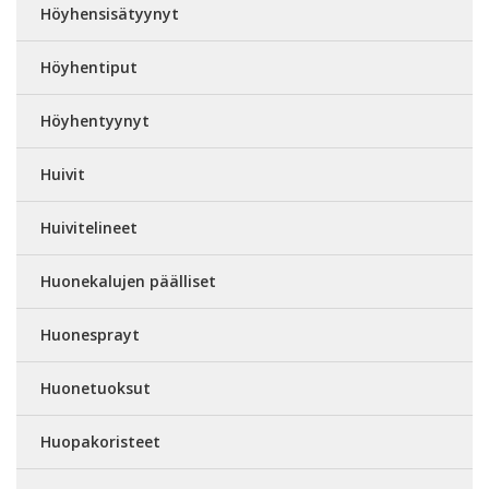
Höyhensisätyynyt
Höyhentiput
Höyhentyynyt
Huivit
Huivitelineet
Huonekalujen päälliset
Huonesprayt
Huonetuoksut
Huopakoristeet